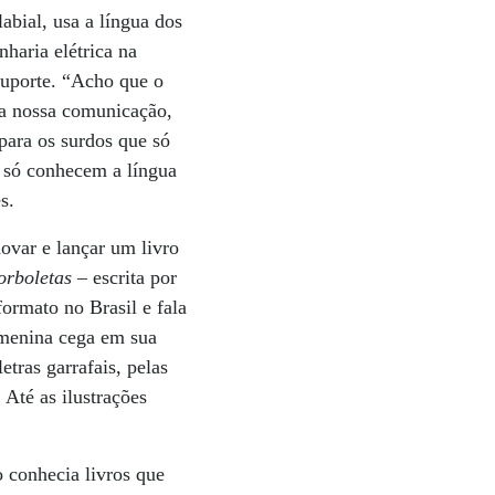
abial, usa a língua dos
haria elétrica na
suporte. “Acho que o
na nossa comunicação,
 para os surdos que só
e só conhecem a língua
s.
ovar e lançar um livro
orboletas
– escrita por
ormato no Brasil e fala
 menina cega em sua
etras garrafais, pelas
Até as ilustrações
o conhecia livros que