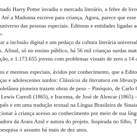
o Harry Potter invadiu o mercado literário, a febre de livro
 Até a Madonna escreve para criança. Agora, parece que esse 
niverso das pessoas especiais. Editoras e entidades ligadas 
e-
r a inclusão digital e um pedaço da cultura literária universa
s. Afinal, só no ensino público, há 56 mil crianças surdas mat
ão, e 1.173.655 jovens com problemas visuais de zero a 14 a
os e meninas especiais, ávidos por conhecimento, que a Edit
nças e adolescentes surdos:
Clássicos da literatura em libra
oletânea pioneira trazem obras de peso – Pinóquio, de Carlo 
 Lewis Carroll (1865), e Iracema, de José de Alencar (1865) –
ês e em uma tradução textual na Língua Brasileira de Sinais
rcionar à criança acesso ao conhecimento por meio de sua líng
dora da Arara Azul e autora do projeto. Inspirada no filho, T
pesquisa o assunto há mais de dez anos.