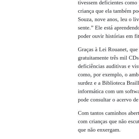
tivessem deficientes como p
criança que ela também pod
Souza, nove anos, leu o li
sente.” Ele está aprendend
poder ouvir histórias em fi
Graças à Lei Rouanet, que d
gratuitamente três mil CDs
deficiências auditivas e v
como, por exemplo, o ambie
surdez e a Biblioteca Brail
informática com um softwa
pode consultar o acervo de 
Com tantos caminhos abert
com crianças que não escut
que não enxergam.