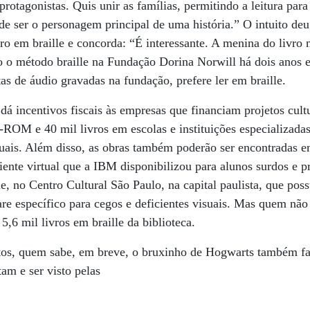
rotagonistas. Quis unir as famílias, permitindo a leitura para
e ser o personagem principal de uma história.” O intuito deu
vro em braille e concorda: “É interessante. A menina do livro
o o método braille na Fundação Dorina Norwill há dois anos e
tas de áudio gravadas na fundação, prefere ler em braille.
á incentivos fiscais às empresas que financiam projetos cultu
-ROM e 40 mil livros em escolas e instituições especializad
isuais. Além disso, as obras também poderão ser encontradas e
nte virtual que a IBM disponibilizou para alunos surdos e pr
le, no Centro Cultural São Paulo, na capital paulista, que pos
re específico para cegos e deficientes visuais. Mas quem nã
5,6 mil livros em braille da biblioteca.
os, quem sabe, em breve, o bruxinho de Hogwarts também far
am e ser visto pelas