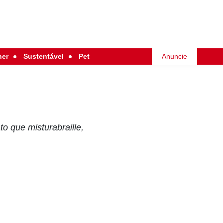
her
Sustentável
Pet
Anuncie
o que misturabraille,