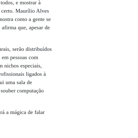
 todos, e mostrar à
 certo. Maurílio Alves
 mostra como a gente se
 afirma que, apesar de
rais, serão distribuídos
as em pessoas com
m nichos especiais,
ofissionais ligados à
sui uma sala de
o souber computação
á a mágica de falar