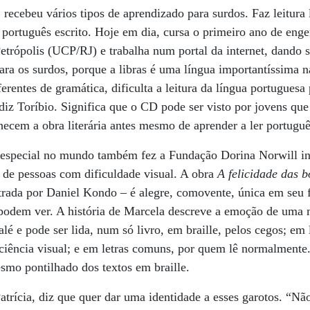
recebeu vários tipos de aprendizado para surdos. Faz leitura l
português escrito. Hoje em dia, cursa o primeiro ano de engen
etrópolis (UCP/RJ) e trabalha num portal da internet, dando 
ra os surdos, porque a libras é uma língua importantíssima 
rentes de gramática, dificulta a leitura da língua portuguesa
 diz Toríbio. Significa que o CD pode ser visto por jovens qu
nhecem a obra literária antes mesmo de aprender a ler portuguê
a especial no mundo também fez a Fundação Dorina Norwill in
s de pessoas com dificuldade visual. A obra
A felicidade das b
strada por Daniel Kondo – é alegre, comovente, única em seu f
 podem ver. A história de Marcela descreve a emoção de uma
lé e pode ser lida, num só livro, em braille, pelos cegos; em l
iência visual; e em letras comuns, por quem lê normalmente. 
mo pontilhado dos textos em braille.
atrícia, diz que quer dar uma identidade a esses garotos. “Nã