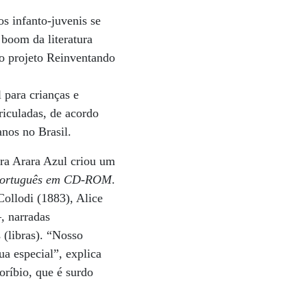
s infanto-juvenis se
boom da literatura
ao projeto Reinventando
l para crianças e
riculadas, de acordo
nos no Brasil.
ora Arara Azul criou um
s/português em CD-ROM
.
Collodi (1883), Alice
, narradas
 (libras). “Nosso
ua especial”, explica
oríbio, que é surdo