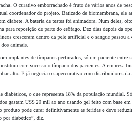
racha. O curativo emborrachado é fruto de vários anos de pe
ual coordenador do projeto. Batizado de biomembrana, ele au
com diabete. A bateria de testes foi animadora. Num deles, oit
rna para reposição de parte do esôfago. Dez dias depois da o
íneos cresceram dentro da pele artificial e o sangue passou a
 dos animais.
com implantes de tímpanos perfurados, só um paciente entre se
onstituiu com sucesso o tímpano dos pacientes. A empresa bra
har alto. E já negocia o supercurativo com distribuidores da 
e diabéticos, o que representa 18% da população mundial. Só
idos gastam US$ 20 mil ao ano usando gel feito com base e
o produto pode curar definitivamente as feridas e deve reduz
 por diabético”, diz.