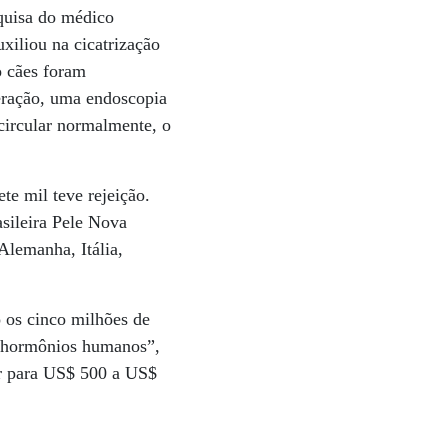
squisa do médico
xiliou na cicatrização
o cães foram
peração, uma endoscopia
 circular normalmente, o
te mil teve rejeição.
sileira Pele Nova
Alemanha, Itália,
 os cinco milhões de
m hormônios humanos”,
ir para US$ 500 a US$