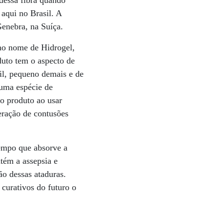
dessa fibra quando
aqui no Brasil. A
enebra, na Suíça.
nho nome de Hidrogel,
duto tem o aspecto de
gil, pequeno demais e de
 uma espécie de
 o produto ao usar
eração de contusões
tempo que absorve a
tém a assepsia e
ão dessas ataduras.
curativos do futuro o