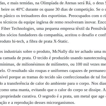
as, e mais temidas, na Olimpíada de Atenas será Rá, o deus 
beire os 40ºC durante os quase 30 dias de competição. Se o 
em pânico os treinadores dos esportistas. Preocupados com o r
, os técnicos da equipe inglesa de remo resolveram inovar. E
 Fiber Technologies, uma pequena empresa têxtil da Pensilvâ
dos sócios fundadores da companhia, aceitou o desafio e con
duto hi-tech, a fibra de prata X-Static.
os industriais sobre o produto, McNally diz ter achado uma m
na camada de prata. O tecido é produzido usando nanotecnolog
mínimas, de milionésimos de milímetro, ou 100 mil vezes me
elo. O resultado são roupas e uniformes capazes de permanece
ossível porque as tramas do tecido são confeccionadas de tal 
o a transferência de calor do ambiente para o corpo. Nos dias 
 como uma manta, evitando que o calor do corpo se dissipe. 
 propriedade curativa. O segredo é a prata, um metal que age
iração e a reprodução desses microrganismos.