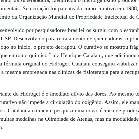
entor da superatadura, identificou o microrganismo produtor 
amentais. Sua criação foi patenteada como curativo em 1988, 
êmio da Organização Mundial de Propriedade Intelectual de G
senvolvido por pesquisadores brasileiros surgiu com o estra
a USP. Desenvolvido para o tratamento de queimaduras, o pro
Logo no início, o projeto derrapou. O curativo se mostrou frá
 que entrou o químico Luiz Henrique Catalani, que adicionou
na fórmula original do Hidrogel. Catalani conseguiu viabilizar
, a mesma empregada nas clínicas de fisioterapia para a recup
rtante do Hidrogel é o imediato alívio das dores. Ao mesmo 
 curativo não impede a circulação do oxigênio. Assim, ele man
tos. Catalani atualmente pesquisa uma nova técnica de produç
 muitas medalhas na Olimpíada de Atenas, mas na modalidade 
o.