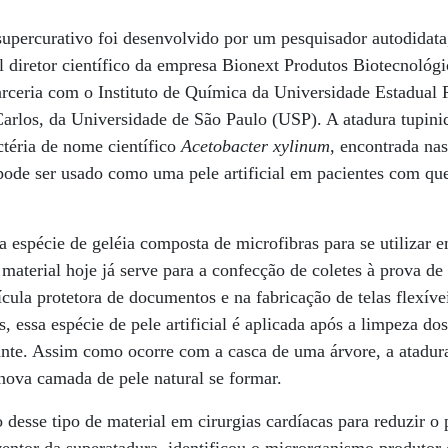
supercurativo foi desenvolvido por um pesquisador autodidata
 diretor científico da empresa Bionext Produtos Biotecnológi
ceria com o Instituto de Química da Universidade Estadual P
Carlos, da Universidade de São Paulo (USP). A atadura tupiniq
ctéria de nome científico
Acetobacter xylinum
, encontrada nas
ode ser usado como uma pele artificial em pacientes com qu
a espécie de geléia composta de microfibras para se utilizar 
 material hoje já serve para a confecção de coletes à prova de 
cula protetora de documentos e na fabricação de telas flexív
 essa espécie de pele artificial é aplicada após a limpeza do
nte. Assim como ocorre com a casca de uma árvore, a atadura 
nova camada de pele natural se formar.
 desse tipo de material em cirurgias cardíacas para reduzir o 