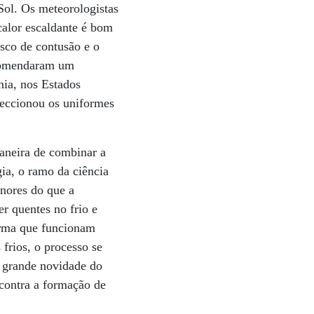
Sol. Os meteorologistas
calor escaldante é bom
isco de contusão e o
ncomendaram um
nia, nos Estados
feccionou os uniformes
aneira de combinar a
ia, o ramo da ciência
nores do que a
r quentes no frio e
forma que funcionam
frios, o processo se
A grande novidade do
 contra a formação de