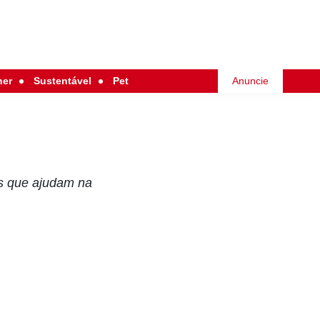
her
Sustentável
Pet
Anuncie
as que ajudam na