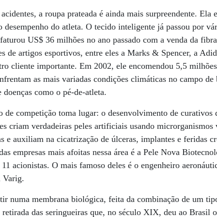
cidentes, a roupa prateada é ainda mais surpreendente. Ela e
o desempenho do atleta. O tecido inteligente já passou por vá
 faturou US$ 36 milhões no ano passado com a venda da fibra 
es de artigos esportivos, entre eles a Marks & Spencer, a Adi
tro cliente importante. Em 2002, ele encomendou 5,5 milhões
 enfrentam as mais variadas condições climáticas no campo d
e doenças como o pé-de-atleta.
o de competição toma lugar: o desenvolvimento de curativos d
res criam verdadeiras peles artificiais usando microrganismos
s e auxiliam na cicatrização de úlceras, implantes e feridas c
das empresas mais afoitas nessa área é a Pele Nova Biotecno
s 11 acionistas. O mais famoso deles é o engenheiro aeronáuti
 Varig.
tir numa membrana biológica, feita da combinação de um tipo
a retirada das seringueiras que, no século XIX, deu ao Brasil o