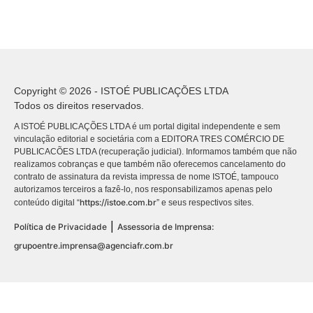
Copyright © 2026 - ISTOÉ PUBLICAÇÕES LTDA
Todos os direitos reservados.
A ISTOÉ PUBLICAÇÕES LTDA é um portal digital independente e sem
vinculação editorial e societária com a EDITORA TRES COMÉRCIO DE
PUBLICACÕES LTDA (recuperação judicial). Informamos também que não
realizamos cobranças e que também não oferecemos cancelamento do
contrato de assinatura da revista impressa de nome ISTOÉ, tampouco
autorizamos terceiros a fazê-lo, nos responsabilizamos apenas pelo
https://istoe.com.br
conteúdo digital “
” e seus respectivos sites.
|
Política de Privacidade
Assessoria de Imprensa:
grupoentre.imprensa@agenciafr.com.br