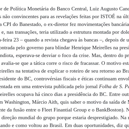
tor de Política Monetária do Banco Central, Luiz Augusto Can
s não convincentes para as revelações feitas por ISTOÉ na úl
a CPI do Banestado, o ex-diretor fez movimentações bancária
o e, nas transações, teria utilizado a estrutura montada por do
a-feira 23 – quando a revista chegava às bancas –, depois de 
contrada pelo governo para blindar Henrique Meirelles na pres
diota, esperava-se desviar o foco da crise. Mas, dentro do p
 avalia-se que a tática corre o risco de fracassar. O motivo es
relles na tentativa de explicar o roteiro de seu retorno ao Bra
residente do BC, controvérsias fiscais e éticas continuam env
entada em uma entrevista publicada pelo jornal
Folha de S. P
irelles ocupava há cinco dias a presidência do BC. Entre out
m Washington, Márcio Aith, quis saber o motivo da saída de 
nte da fusão entre o Fleet Finantial Group e o BankBoston). 
a direção mundial do grupo porque estaria desprestigiado. Na 
quando e como voltou ao Brasil. Em duas oportunidades, diz q