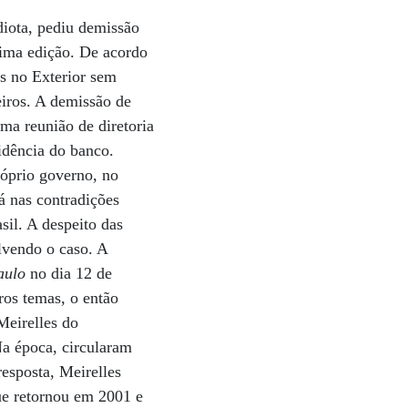
diota, pediu demissão
tima edição. De acordo
s no Exterior sem
leiros. A demissão de
uma reunião de diretoria
idência do banco.
róprio governo, no
tá nas contradições
sil. A despeito das
olvendo o caso. A
aulo
no dia 12 de
ros temas, o então
Meirelles do
Na época, circularam
resposta, Meirelles
ue retornou em 2001 e