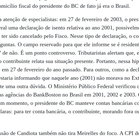
icílio fiscal do presidente do BC de fato já era o Brasil.
atenção de especialistas: em 27 de fevereiro de 2003, o pre
al uma declaração de isento relativa ao ano 2001, possivelme
 ter sido cancelado pelo Fisco. Nesse tipo de declaração, o co
guntas. O campo reservado para que ele informe se é resident
 de não. É um ponto controverso. Tributaristas alertam que, 
 contribuinte relata sua situação presente. Portanto, nessa hip
o em 27 de fevereiro do ano passado. Para outros, como a decl
estaria informando que naquele ano (2001) não morava no Ext
e uma outra dúvida. O Ministério Público Federal verificou 
as agências do BankBoston no Brasil em 2001, 2002 e 2003. 
um momento, o presidente do BC manteve contas bancárias c
laras: para ter conta bancária, o contribuinte, morando fora 
são de Candiota também não tira Meirelles do foco. A CPI do