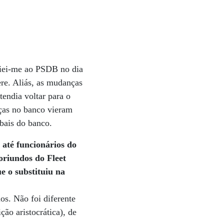
liei-me ao PSDB no dia
re. Aliás, as mudanças
endia voltar para o
nças no banco vieram
obais do banco.
e até funcionários do
oriundos do Fleet
e o substituiu na
os. Não foi diferente
ão aristocrática), de