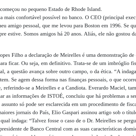
 começou no pequeno Estado de Rhode Island.
a mais confortável possível no banco. O CEO (principal exec
meu amigo pessoal, que me levou para Boston em 1996. Se qui
re estive. Somos amigos há 20 anos. Aliás, ele não gostou d
 Lopes Filho a declaração de Meirelles é uma demonstração de
ra ficar. Ou seja, em definitivo. Trata-se de um imbróglio fis
ral, a questão avança sobre outro campo, o da ética. “A indag
 tem. Se agem dessa forma nas finanças pessoais, o que ocorr
le, referindo-se a Meirelles e a Candiota. Everardo Maciel, ta
nar as informações de ISTOÉ, concluiu que há problemas a s
 assunto só pode ser esclarecida em um procedimento de fiscal
iores jornais do País, Elio Gaspari assinou artigo sob o títul
qual indaga: “Talvez fosse o caso de o Dr. Meirelles se pergu
residente de Banco Central com as suas características domicil