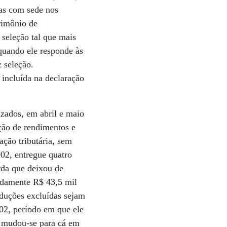
sas com sede nos
rimônio de
seleção tal que mais
quando ele responde às
z seleção.
 incluída na declaração
izados, em abril e maio
ação de rendimentos e
ação tributária, sem
02, entregue quatro
rda que deixou de
vidamente R$ 43,5 mil
duções excluídas sejam
002, período em que ele
 mudou-se para cá em