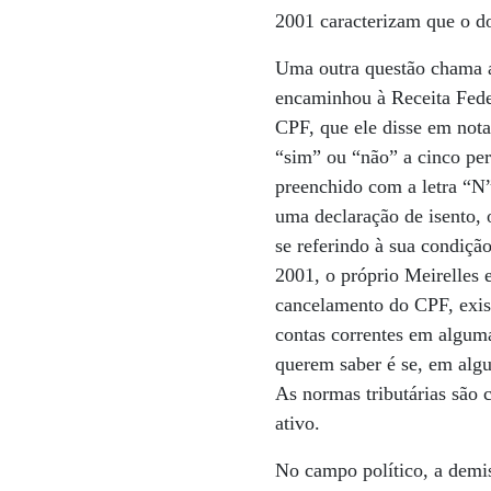
2001 caracterizam que o dom
Uma outra questão chama a 
encaminhou à Receita Feder
CPF, que ele disse em nota
“sim” ou “não” a cinco per
preenchido com a letra “N”
uma declaração de isento, o
se referindo à sua condiçã
2001, o próprio Meirelles 
cancelamento do CPF, exist
contas correntes em algum
querem saber é se, em alg
As normas tributárias são c
ativo.
No campo político, a demis