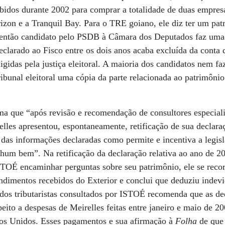
ebidos durante 2002 para comprar a totalidade de duas empre
zon e a Tranquil Bay. Para o TRE goiano, ele diz ter um pat
 então candidato pelo PSDB à Câmara dos Deputados faz uma 
clarado ao Fisco entre os dois anos acaba excluída da conta 
gidas pela justiça eleitoral. A maioria dos candidatos nem fa
ibunal eleitoral uma cópia da parte relacionada ao patrimônio
ma que “após revisão e recomendação de consultores especial
elles apresentou, espontaneamente, retificação de sua declar
das informações declaradas como permite e incentiva a legisl
hum bem”. Na retificação da declaração relativa ao ano de 20
STOÉ encaminhar perguntas sobre seu patrimônio, ele se reco
endimentos recebidos do Exterior e conclui que deduziu inde
os tributaristas consultados por ISTOÉ recomenda que as de
eito a despesas de Meirelles feitas entre janeiro e maio de 2
ados Unidos. Esses pagamentos e sua afirmação à
Folha
de que