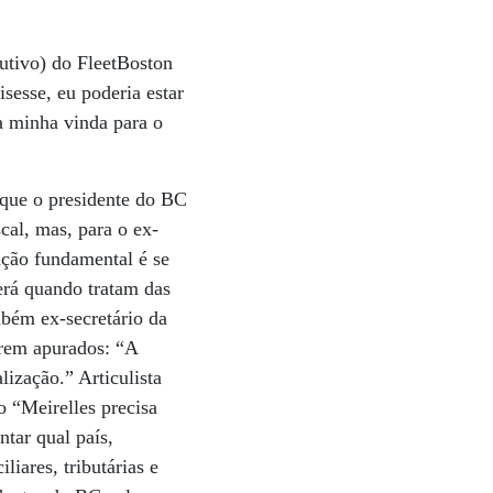
utivo) do FleetBoston
sesse, eu poderia estar
a minha vinda para o
 que o presidente do BC
cal, mas, para o ex-
ação fundamental é se
erá quando tratam das
mbém ex-secretário da
erem apurados: “A
ização.” Articulista
o “Meirelles precisa
ntar qual país,
iares, tributárias e