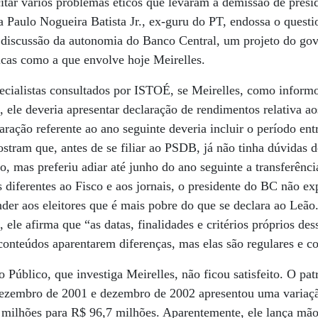
citar vários problemas éticos que levaram à demissão de pres
 Paulo Nogueira Batista Jr., ex-guru do PT, endossa o quest
 discussão da autonomia do Banco Central, um projeto do gov
icas como a que envolve hoje Meirelles.
ecialistas consultados por ISTOÉ, se Meirelles, como inform
, ele deveria apresentar declaração de rendimentos relativa a
ração referente ao ano seguinte deveria incluir o período ent
stram que, antes de se filiar ao PSDB, já não tinha dúvidas d
ro, mas preferiu adiar até junho do ano seguinte a transferênc
s diferentes ao Fisco e aos jornais, o presidente do BC não ex
der aos eleitores que é mais pobre do que se declara ao Leão
, ele afirma que “as datas, finalidades e critérios próprios de
 conteúdos aparentarem diferenças, mas elas são regulares e co
o Público, que investiga Meirelles, não ficou satisfeito. O pa
 dezembro de 2001 e dezembro de 2002 apresentou uma variaç
 milhões para R$ 96,7 milhões. Aparentemente, ele lança mão