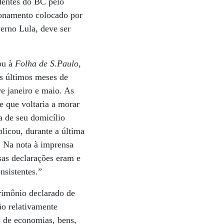
identes do BC pelo
ionamento colocado por
erno Lula, deve ser
ou à
Folha de S.Paulo
,
os últimos meses de
re janeiro e maio. As
e que voltaria a morar
ia de seu domicílio
plicou, durante a última
. Na nota à imprensa
ssas declarações eram e
nsistentes.”
trimônio declarado de
ão relativamente
 de economias, bens,