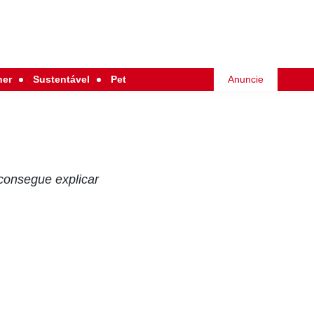
her
Sustentável
Pet
Anuncie
consegue explicar