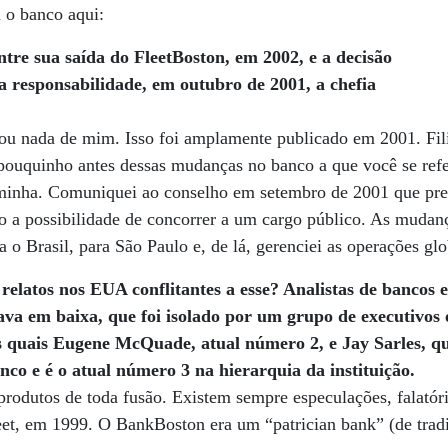
 o banco aqui:
ntre sua saída do FleetBoston, em 2002, e a decisão
a responsabilidade, em outubro de 2001, a chefia
rou nada de mim. Isso foi amplamente publicado em 2001. Fi
pouquinho antes dessas mudanças no banco a que você se refe
 minha. Comuniquei ao conselho em setembro de 2001 que pret
do a possibilidade de concorrer a um cargo público. As muda
o Brasil, para São Paulo e, de lá, gerenciei as operações gl
i relatos nos EUA conflitantes a esse? Analistas de bancos 
ava em baixa, que foi isolado por um grupo de executivos 
s quais Eugene McQuade, atual número 2, e Jay Sarles, qu
nco e é o atual número 3 na hierarquia da instituição.
produtos de toda fusão. Existem sempre especulações, falatóri
et, em 1999. O BankBoston era um “patrician bank” (de tradiç