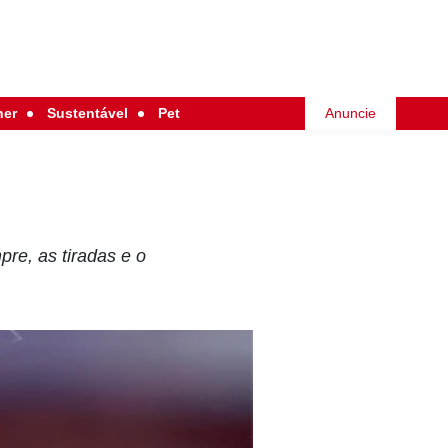
her
Sustentável
Pet
Anuncie
re, as tiradas e o