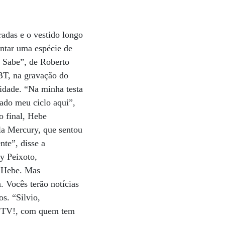
adas e o vestido longo
antar uma espécie de
 Sabe”, de Roberto
BT, na gravação do
vidade. “Na minha testa
rado meu ciclo aqui”,
o final, Hebe
la Mercury, que sentou
nte”, disse a
y Peixoto,
a Hebe. Mas
. Vocês terão notícias
s. “Silvio,
e TV!, com quem tem