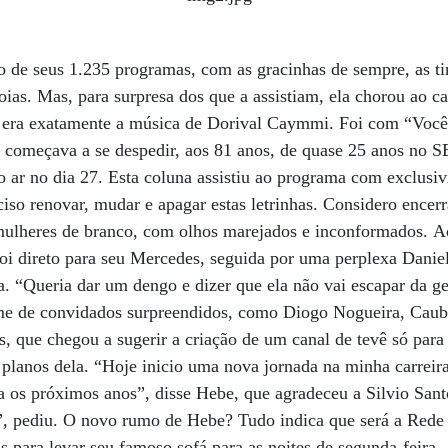
de seus 1.235 programas, com as gracinhas de sempre, as tir
oias. Mas, para surpresa dos que a assistiam, ela chorou ao c
o era exatamente a música de Dorival Caymmi. Foi com “Você
começava a se despedir, aos 81 anos, de quase 25 anos no S
o ar no dia 27. Esta coluna assistiu ao programa com exclusi
eciso renovar, mudar e apagar estas letrinhas. Considero encer
 mulheres de branco, com olhos marejados e inconformados. A
i direto para seu Mercedes, seguida por uma perplexa Danie
a. “Queria dar um dengo e dizer que ela não vai escapar da ge
time de convidados surpreendidos, como Diogo Nogueira, Caub
s, que chegou a sugerir a criação de um canal de tevê só par
 planos dela. “Hoje inicio uma nova jornada na minha carreira
a os próximos anos”, disse Hebe, que agradeceu a Silvio Santo
”, pediu. O novo rumo de Hebe? Tudo indica que será a Red
 para levar seu famoso sofá para as noites de segunda-feira.