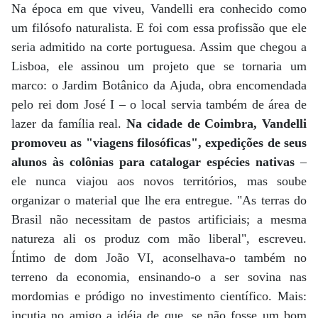
Na época em que viveu, Vandelli era conhecido como
um filósofo naturalista. E foi com essa profissão que ele
seria admitido na corte portuguesa. Assim que chegou a
Lisboa, ele assinou um projeto que se tornaria um
marco: o Jardim Botânico da Ajuda, obra encomendada
pelo rei dom José I – o local servia também de área de
lazer da família real.
Na cidade de Coimbra, Vandelli
promoveu as "viagens filosóficas", expedições de seus
alunos às colônias para catalogar espécies nativas
–
ele nunca viajou aos novos territórios, mas soube
organizar o material que lhe era entregue. "As terras do
Brasil não necessitam de pastos artificiais; a mesma
natureza ali os produz com mão liberal", escreveu.
Íntimo de dom João VI, aconselhava-o também no
terreno da economia, ensinando-o a ser sovina nas
mordomias e pródigo no investimento científico. Mais:
incutia no amigo a idéia de que, se não fosse um bom