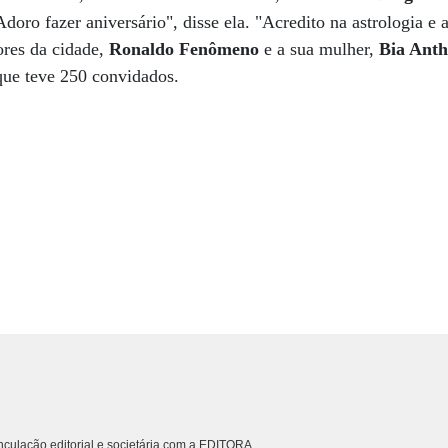
oro fazer aniversário", disse ela. "Acredito na astrologia e 
res da cidade,
Ronaldo Fenômeno
e a sua mulher,
Bia Ant
que teve 250 convidados.
culação editorial e societária com a EDITORA