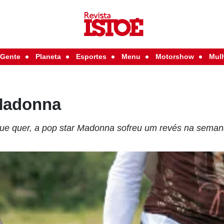
Gente
Planeta
Esportes
Menu
Motorshow
Mul
Madonna
que quer, a pop star Madonna sofreu um revés na sema