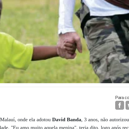
Para co
 Malauí, onde ela adotou
David Banda
, 3 anos, não autorizo
de. "Eu amo muito aquela menina", teria dito, logo após rece