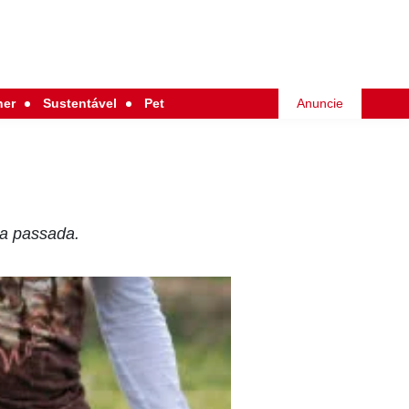
her
Sustentável
Pet
Anuncie
na passada.