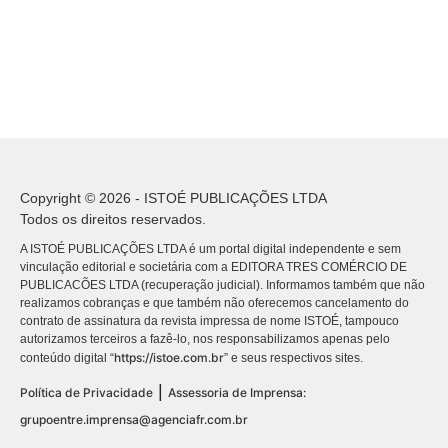
Copyright © 2026 - ISTOÉ PUBLICAÇÕES LTDA
Todos os direitos reservados.
A ISTOÉ PUBLICAÇÕES LTDA é um portal digital independente e sem
vinculação editorial e societária com a EDITORA TRES COMÉRCIO DE
PUBLICACÕES LTDA (recuperação judicial). Informamos também que não
realizamos cobranças e que também não oferecemos cancelamento do
contrato de assinatura da revista impressa de nome ISTOÉ, tampouco
autorizamos terceiros a fazê-lo, nos responsabilizamos apenas pelo
https://istoe.com.br
conteúdo digital “
” e seus respectivos sites.
|
Política de Privacidade
Assessoria de Imprensa:
grupoentre.imprensa@agenciafr.com.br