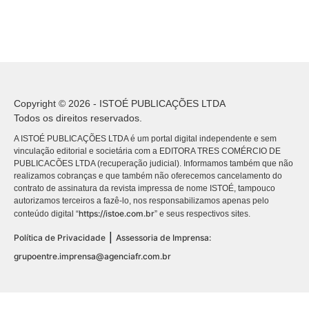
Copyright © 2026 - ISTOÉ PUBLICAÇÕES LTDA
Todos os direitos reservados.
A ISTOÉ PUBLICAÇÕES LTDA é um portal digital independente e sem
vinculação editorial e societária com a EDITORA TRES COMÉRCIO DE
PUBLICACÕES LTDA (recuperação judicial). Informamos também que não
realizamos cobranças e que também não oferecemos cancelamento do
contrato de assinatura da revista impressa de nome ISTOÉ, tampouco
autorizamos terceiros a fazê-lo, nos responsabilizamos apenas pelo
https://istoe.com.br
conteúdo digital “
” e seus respectivos sites.
|
Política de Privacidade
Assessoria de Imprensa:
grupoentre.imprensa@agenciafr.com.br