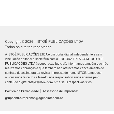
Copyright © 2026 - ISTOÉ PUBLICAÇÕES LTDA
Todos os direitos reservados.
A ISTOÉ PUBLICAÇÕES LTDA é um portal digital independente e sem
vinculação editorial e societária com a EDITORA TRES COMÉRCIO DE
PUBLICACÕES LTDA (recuperação judicial). Informamos também que não
realizamos cobranças e que também não oferecemos cancelamento do
contrato de assinatura da revista impressa de nome ISTOÉ, tampouco
autorizamos terceiros a fazê-lo, nos responsabilizamos apenas pelo
https://istoe.com.br
conteúdo digital “
” e seus respectivos sites.
|
Política de Privacidade
Assessoria de Imprensa:
grupoentre.imprensa@agenciafr.com.br