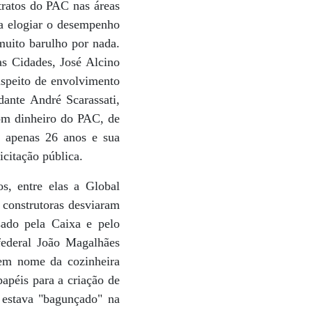
tratos do PAC nas áreas
ra elogiar o desempenho
muito barulho por nada.
as Cidades, José Alcino
uspeito de envolvimento
ante André Scarassati,
om dinheiro do PAC, de
 apenas 26 anos e sua
citação pública.
s, entre elas a Global
 construtoras desviaram
sado pela Caixa e pelo
ederal João Magalhães
 em nome da cozinheira
papéis para a criação de
 estava "bagunçado" na