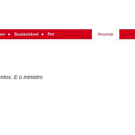
her
Sustentável
Pet
Anuncie
ntos. E o ministro