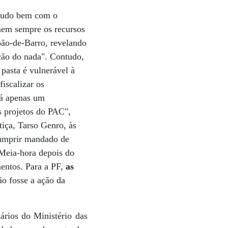
i tudo bem com o
nem sempre os recursos
ão-de-Barro, revelando
ação do nada". Contudo,
pasta é vulnerável à
fiscalizar os
Há apenas um
s projetos do PAC",
tiça, Tarso Genro, às
cumprir mandado de
 Meia-hora depois do
entos. Para a PF,
as
ão fosse a ação da
ários do Ministério das