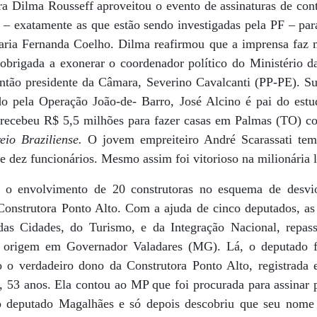
tra Dilma Rousseff aproveitou o evento de assinaturas de con
 – exatamente as que estão sendo investigadas pela PF – pa
aria Fernanda Coelho. Dilma reafirmou que a imprensa faz 
 obrigada a exonerar o coordenador político do Ministério d
 então presidente da Câmara, Severino Cavalcanti (PP-PE). S
 pela Operação João-de- Barro, José Alcino é pai do estud
 recebeu R$ 5,5 milhões para fazer casas em Palmas (TO) c
eio Braziliense.
O jovem empreiteiro André Scarassati tem
dez funcionários. Mesmo assim foi vitorioso na milionária li
 o envolvimento de 20 construtoras no esquema de desvio
Construtora Ponto Alto. Com a ajuda de cinco deputados, as
 das Cidades, do Turismo, e da Integração Nacional, repas
rigem em Governador Valadares (MG). Lá, o deputado f
 verdadeiro dono da Construtora Ponto Alto, registrada
s, 53 anos. Ela contou ao MP que foi procurada para assinar 
 deputado Magalhães e só depois descobriu que seu nome