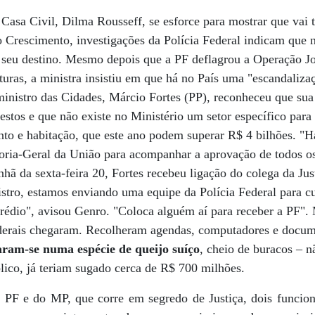
 Casa Civil, Dilma Rousseff, se esforce para mostrar que va
 Crescimento, investigações da Polícia Federal indicam que 
seu destino. Mesmo depois que a PF deflagrou a Operação Jo
ituras, a ministra insistiu em que há no País uma "escandaliz
inistro das Cidades, Márcio Fortes (PP), reconheceu que sua 
stos e que não existe no Ministério um setor específico para 
to e habitação, que este ano podem superar R$ 4 bilhões. "
doria-Geral da União para acompanhar a aprovação de todos o
hã da sexta-feira 20, Fortes recebeu ligação do colega da Jus
istro, estamos enviando uma equipe da Polícia Federal para 
rédio", avisou Genro. "Coloca alguém aí para receber a PF".
federais chegaram. Recolheram agendas, computadores e docum
ram-se numa espécie de queijo suíço
, cheio de buracos – n
blico, já teriam sugado cerca de R$ 700 milhões.
 PF e do MP, que corre em segredo de Justiça, dois funcion