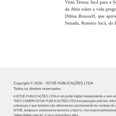
Vista Tereza Jucá para a 
da Abin sobre a vida pregr
Dilma Rousseff, que apro
Senado, Romero Jucá, do
Copyright © 2026 - ISTOÉ PUBLICAÇÕES LTDA
Todos os direitos reservados.
A ISTOÉ PUBLICAÇÕES LTDA é um portal digital independente e sem vin
TRES COMÉRCIO DE PUBLICACÕES LTDA (recuperação judicial). Info
cobranças e que também não oferecemos cancelamento do contrato de a
ISTOÉ, tampouco autorizamos terceiros a fazê-lo, nos responsabilizamos
https://istoe.com.br
“
” e seus respectivos sites.