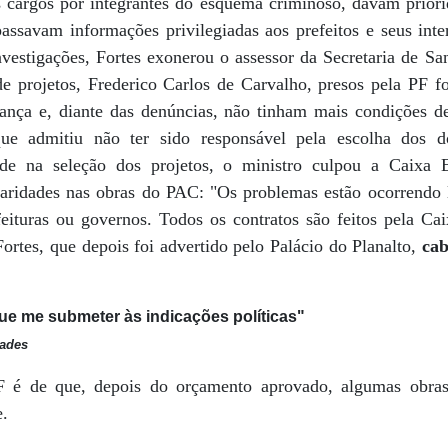
s cargos por integrantes do esquema criminoso, davam prio
passavam informações privilegiadas aos prefeitos e seus int
nvestigações, Fortes exonerou o assessor da Secretaria de S
e projetos, Frederico Carlos de Carvalho, presos pela PF fo
nça e, diante das denúncias, não tinham mais condições de
ue admitiu não ter sido responsável pela escolha dos d
ade na seleção dos projetos, o ministro culpou a Caixa
ularidades nas obras do PAC: "Os problemas estão ocorrendo
ituras ou governos. Todos os contratos são feitos pela Ca
Fortes, que depois foi advertido pelo Palácio do Planalto,
cab
ue me submeter às indicações políticas"
dades
 é de que, depois do orçamento aprovado, algumas obras
e.