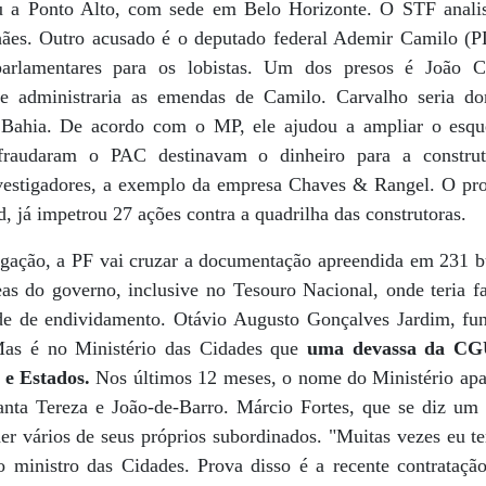
eu a Ponto Alto, com sede em Belo Horizonte. O STF anali
ães. Outro acusado é o deputado federal Ademir Camilo (PD
arlamentares para os lobistas. Um dos presos é João C
e administraria as emendas de Camilo. Carvalho seria d
 Bahia. De acordo com o MP, ele ajudou a ampliar o esq
 fraudaram o PAC destinavam o dinheiro para a constru
vestigadores, a exemplo da empresa Chaves & Rangel. O pr
 já impetrou 27 ações contra a quadrilha das construtoras.
igação, a PF vai cruzar a documentação apreendida em 231 
as do governo, inclusive no Tesouro Nacional, onde teria fa
de de endividamento. Otávio Augusto Gonçalves Jardim, fun
Mas é no Ministério das Cidades que
uma devassa da CGU
 e Estados.
Nos últimos 12 meses, o nome do Ministério apa
nta Tereza e João-de-Barro. Márcio Fortes, que se diz um 
er vários de seus próprios subordinados. "Muitas vezes eu 
 o ministro das Cidades. Prova disso é a recente contrataçã