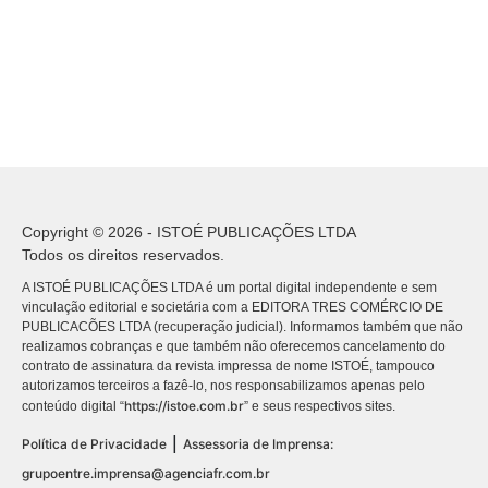
Copyright © 2026 - ISTOÉ PUBLICAÇÕES LTDA
Todos os direitos reservados.
A ISTOÉ PUBLICAÇÕES LTDA é um portal digital independente e sem
vinculação editorial e societária com a EDITORA TRES COMÉRCIO DE
PUBLICACÕES LTDA (recuperação judicial). Informamos também que não
realizamos cobranças e que também não oferecemos cancelamento do
contrato de assinatura da revista impressa de nome ISTOÉ, tampouco
autorizamos terceiros a fazê-lo, nos responsabilizamos apenas pelo
https://istoe.com.br
conteúdo digital “
” e seus respectivos sites.
|
Política de Privacidade
Assessoria de Imprensa:
grupoentre.imprensa@agenciafr.com.br