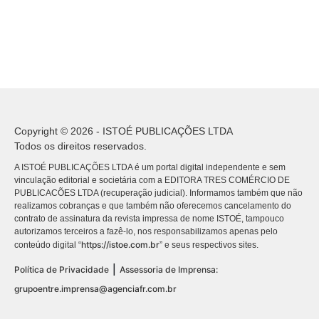
Copyright © 2026 - ISTOÉ PUBLICAÇÕES LTDA
Todos os direitos reservados.
A ISTOÉ PUBLICAÇÕES LTDA é um portal digital independente e sem
vinculação editorial e societária com a EDITORA TRES COMÉRCIO DE
PUBLICACÕES LTDA (recuperação judicial). Informamos também que não
realizamos cobranças e que também não oferecemos cancelamento do
contrato de assinatura da revista impressa de nome ISTOÉ, tampouco
autorizamos terceiros a fazê-lo, nos responsabilizamos apenas pelo
https://istoe.com.br
conteúdo digital “
” e seus respectivos sites.
|
Política de Privacidade
Assessoria de Imprensa:
grupoentre.imprensa@agenciafr.com.br