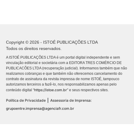
Copyright © 2026 - ISTOÉ PUBLICAÇÕES LTDA
Todos os direitos reservados.
A ISTOÉ PUBLICAÇÕES LTDA é um portal digital independente e sem
vinculação editorial e societária com a EDITORA TRES COMÉRCIO DE
PUBLICACÕES LTDA (recuperação judicial). Informamos também que não
realizamos cobranças e que também não oferecemos cancelamento do
contrato de assinatura da revista impressa de nome ISTOÉ, tampouco
autorizamos terceiros a fazê-lo, nos responsabilizamos apenas pelo
https://istoe.com.br
conteúdo digital “
” e seus respectivos sites.
|
Política de Privacidade
Assessoria de Imprensa:
grupoentre.imprensa@agenciafr.com.br