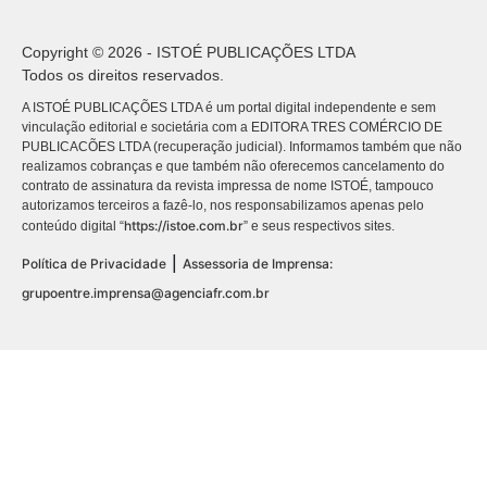
Copyright © 2026 - ISTOÉ PUBLICAÇÕES LTDA
Todos os direitos reservados.
A ISTOÉ PUBLICAÇÕES LTDA é um portal digital independente e sem
vinculação editorial e societária com a EDITORA TRES COMÉRCIO DE
PUBLICACÕES LTDA (recuperação judicial). Informamos também que não
realizamos cobranças e que também não oferecemos cancelamento do
contrato de assinatura da revista impressa de nome ISTOÉ, tampouco
autorizamos terceiros a fazê-lo, nos responsabilizamos apenas pelo
https://istoe.com.br
conteúdo digital “
” e seus respectivos sites.
|
Política de Privacidade
Assessoria de Imprensa:
grupoentre.imprensa@agenciafr.com.br