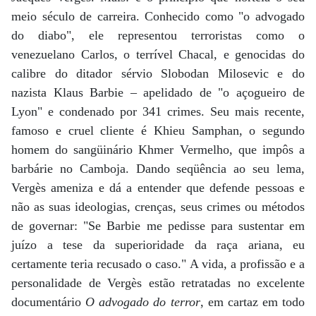
meio século de carreira. Conhecido como "o advogado
do diabo", ele representou terroristas como o
venezuelano Carlos, o terrível Chacal, e genocidas do
calibre do ditador sérvio Slobodan Milosevic e do
nazista Klaus Barbie – apelidado de "o açogueiro de
Lyon" e condenado por 341 crimes. Seu mais recente,
famoso e cruel cliente é Khieu Samphan, o segundo
homem do sangüinário Khmer Vermelho, que impôs a
barbárie no Camboja. Dando seqüência ao seu lema,
Vergès ameniza e dá a entender que defende pessoas e
não as suas ideologias, crenças, seus crimes ou métodos
de governar: "Se Barbie me pedisse para sustentar em
juízo a tese da superioridade da raça ariana, eu
certamente teria recusado o caso." A vida, a profissão e a
personalidade de Vergès estão retratadas no excelente
documentário
O advogado do terror
, em cartaz em todo