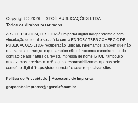
Copyright © 2026 - ISTOÉ PUBLICAÇÕES LTDA
Todos os direitos reservados.
A ISTOÉ PUBLICAÇÕES LTDA é um portal digital independente e sem
vinculação editorial e societária com a EDITORA TRES COMÉRCIO DE
PUBLICACÕES LTDA (recuperação judicial). Informamos também que não
realizamos cobranças e que também não oferecemos cancelamento do
contrato de assinatura da revista impressa de nome ISTOÉ, tampouco
autorizamos terceiros a fazê-lo, nos responsabilizamos apenas pelo
https://istoe.com.br
conteúdo digital “
” e seus respectivos sites.
|
Política de Privacidade
Assessoria de Imprensa:
grupoentre.imprensa@agenciafr.com.br