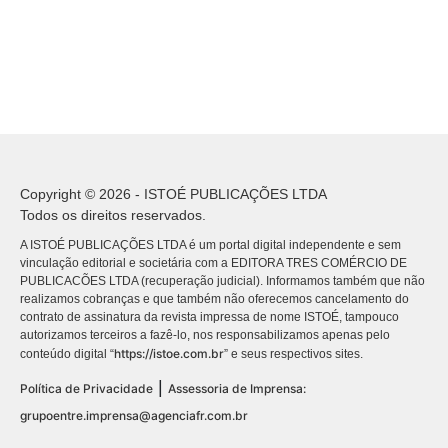
Copyright © 2026 - ISTOÉ PUBLICAÇÕES LTDA
Todos os direitos reservados.
A ISTOÉ PUBLICAÇÕES LTDA é um portal digital independente e sem
vinculação editorial e societária com a EDITORA TRES COMÉRCIO DE
PUBLICACÕES LTDA (recuperação judicial). Informamos também que não
realizamos cobranças e que também não oferecemos cancelamento do
contrato de assinatura da revista impressa de nome ISTOÉ, tampouco
autorizamos terceiros a fazê-lo, nos responsabilizamos apenas pelo
https://istoe.com.br
conteúdo digital “
” e seus respectivos sites.
|
Política de Privacidade
Assessoria de Imprensa:
grupoentre.imprensa@agenciafr.com.br