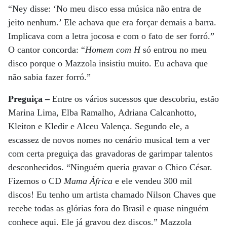
“Ney disse: ‘No meu disco essa música não entra de
jeito nenhum.’ Ele achava que era forçar demais a barra.
Implicava com a letra jocosa e com o fato de ser forró.”
O cantor concorda: “
Homem com H
só entrou no meu
disco porque o Mazzola insistiu muito. Eu achava que
não sabia fazer forró.”
Preguiça –
Entre os vários sucessos que descobriu, estão
Marina Lima, Elba Ramalho, Adriana Calcanhotto,
Kleiton e Kledir e Alceu Valença. Segundo ele, a
escassez de novos nomes no cenário musical tem a ver
com certa preguiça das gravadoras de garimpar talentos
desconhecidos. “Ninguém queria gravar o Chico César.
Fizemos o CD
Mama África
e ele vendeu 300 mil
discos! Eu tenho um artista chamado Nilson Chaves que
recebe todas as glórias fora do Brasil e quase ninguém
conhece aqui. Ele já gravou dez discos.” Mazzola