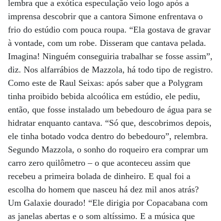
lembra que a exótica especulação veio logo após a
imprensa descobrir que a cantora Simone enfrentava o
frio do estúdio com pouca roupa. “Ela gostava de gravar
à vontade, com um robe. Disseram que cantava pelada.
Imagina! Ninguém conseguiria trabalhar se fosse assim”,
diz. Nos alfarrábios de Mazzola, há todo tipo de registro.
Como este de Raul Seixas: após saber que a Polygram
tinha proibido bebida alcoólica em estúdio, ele pediu,
então, que fosse instalado um bebedouro de água para se
hidratar enquanto cantava. “Só que, descobrimos depois,
ele tinha botado vodca dentro do bebedouro”, relembra.
Segundo Mazzola, o sonho do roqueiro era comprar um
carro zero quilômetro – o que aconteceu assim que
recebeu a primeira bolada de dinheiro. E qual foi a
escolha do homem que nasceu há dez mil anos atrás?
Um Galaxie dourado! “Ele dirigia por Copacabana com
as janelas abertas e o som altíssimo. E a música que