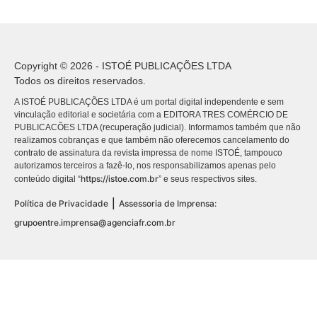
Copyright © 2026 - ISTOÉ PUBLICAÇÕES LTDA
Todos os direitos reservados.
A ISTOÉ PUBLICAÇÕES LTDA é um portal digital independente e sem
vinculação editorial e societária com a EDITORA TRES COMÉRCIO DE
PUBLICACÕES LTDA (recuperação judicial). Informamos também que não
realizamos cobranças e que também não oferecemos cancelamento do
contrato de assinatura da revista impressa de nome ISTOÉ, tampouco
autorizamos terceiros a fazê-lo, nos responsabilizamos apenas pelo
https://istoe.com.br
conteúdo digital “
” e seus respectivos sites.
|
Política de Privacidade
Assessoria de Imprensa:
grupoentre.imprensa@agenciafr.com.br