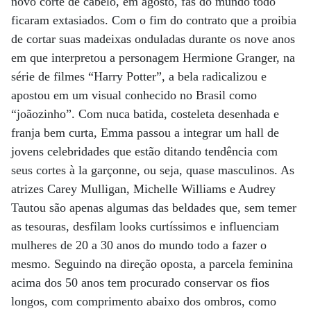
novo corte de cabelo, em agosto, fãs do mundo todo
ficaram extasiados. Com o fim do contrato que a proibia
de cortar suas madeixas onduladas durante os nove anos
em que interpretou a personagem Hermione Granger, na
série de filmes “Harry Potter”, a bela radicalizou e
apostou em um visual conhecido no Brasil como
“joãozinho”. Com nuca batida, costeleta desenhada e
franja bem curta, Emma passou a integrar um hall de
jovens celebridades que estão ditando tendência com
seus cortes à la garçonne, ou seja, quase masculinos. As
atrizes Carey Mulligan, Michelle Williams e Audrey
Tautou são apenas algumas das beldades que, sem temer
as tesouras, desfilam looks curtíssimos e influenciam
mulheres de 20 a 30 anos do mundo todo a fazer o
mesmo. Seguindo na direção oposta, a parcela feminina
acima dos 50 anos tem procurado conservar os fios
longos, com comprimento abaixo dos ombros, como