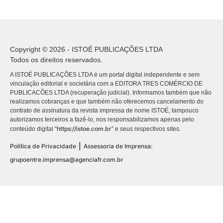
Copyright © 2026 - ISTOÉ PUBLICAÇÕES LTDA
Todos os direitos reservados.
A ISTOÉ PUBLICAÇÕES LTDA é um portal digital independente e sem
vinculação editorial e societária com a EDITORA TRES COMÉRCIO DE
PUBLICACÕES LTDA (recuperação judicial). Informamos também que não
realizamos cobranças e que também não oferecemos cancelamento do
contrato de assinatura da revista impressa de nome ISTOÉ, tampouco
autorizamos terceiros a fazê-lo, nos responsabilizamos apenas pelo
https://istoe.com.br
conteúdo digital “
” e seus respectivos sites.
|
Política de Privacidade
Assessoria de Imprensa:
grupoentre.imprensa@agenciafr.com.br