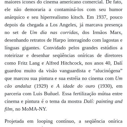
maiores ícones do cinema americano comercial. De fato,
ele não demoraria a contaminá-los com seu humor
anárquico e seu hiperrealismo kitsch. Em 1937, pouco
depois da chegada a Los Angeles, já marcava presença
no set de
Um dia nas corridas
, dos Irmãos Marx,
desenhando retratos de Harpo interagindo com lagostas e
línguas gigantes. Convidado pelos grandes estúdios a
roteirizar e desenhar seqüências oníricas de diretores
como Fritz Lang e Alfred Hitchcock, nos anos 40, Dalí
guardou muito da visão vanguardista e “alucinógena”
que marcou sua pintura e sua estréia no cinema com
Um
cão andaluz
(1929) e
A idade do ouro
(1930), em
parceria com Luis Buñuel. Essa fertilização mútua entre
cinema e pintura é o tema da mostra
Dalí: painting and
film
, no MoMA-NY.
Projetada em looping contínuo, a seqüência onírica