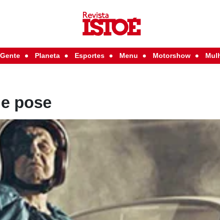
Gente
Planeta
Esportes
Menu
Motorshow
Mul
de pose