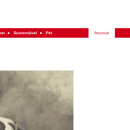
her
Sustentável
Pet
Anuncie