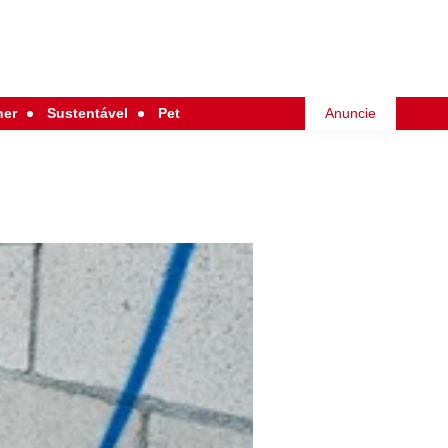
her
Sustentável
Pet
Anuncie