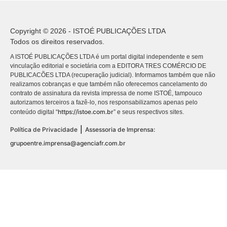
Copyright © 2026 - ISTOÉ PUBLICAÇÕES LTDA
Todos os direitos reservados.
A ISTOÉ PUBLICAÇÕES LTDA é um portal digital independente e sem
vinculação editorial e societária com a EDITORA TRES COMÉRCIO DE
PUBLICACÕES LTDA (recuperação judicial). Informamos também que não
realizamos cobranças e que também não oferecemos cancelamento do
contrato de assinatura da revista impressa de nome ISTOÉ, tampouco
autorizamos terceiros a fazê-lo, nos responsabilizamos apenas pelo
https://istoe.com.br
conteúdo digital “
” e seus respectivos sites.
|
Política de Privacidade
Assessoria de Imprensa:
grupoentre.imprensa@agenciafr.com.br