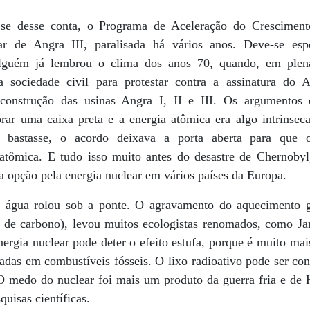
e desse conta, o Programa de Aceleração do Crescimen
ar de Angra III, paralisada há vários anos. Deve-se esp
 Alguém já lembrou o clima dos anos 70, quando, em plena 
 a sociedade civil para protestar contra a assinatura do 
construção das usinas Angra I, II e III. Os argumentos 
rar uma caixa preta e a energia atômica era algo intrinsec
bastasse, o acordo deixava a porta aberta para que os 
tômica. E tudo isso muito antes do desastre de Chernoby
 a opção pela energia nuclear em vários países da Europa.
a água rolou sob a ponte. O agravamento do aquecimento g
 de carbono), levou muitos ecologistas renomados, como Ja
ergia nuclear pode deter o efeito estufa, porque é muito mai
eadas em combustíveis fósseis. O lixo radioativo pode ser co
O medo do nuclear foi mais um produto da guerra fria e de
quisas científicas.