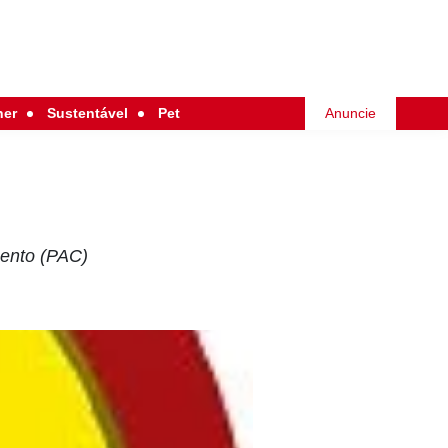
her
Sustentável
Pet
Anuncie
ento (PAC)