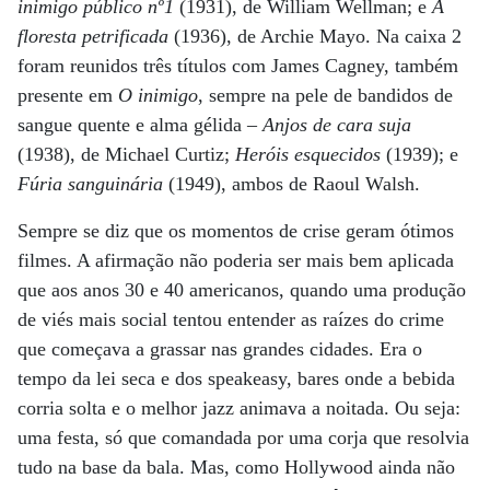
inimigo público nº1
(1931), de William Wellman; e
A
floresta petrificada
(1936), de Archie Mayo. Na caixa 2
foram reunidos três títulos com James Cagney, também
presente em
O inimigo
, sempre na pele de bandidos de
sangue quente e alma gélida –
Anjos de cara suja
(1938), de Michael Curtiz;
Heróis esquecidos
(1939); e
Fúria sanguinária
(1949), ambos de Raoul Walsh.
Sempre se diz que os momentos de crise geram ótimos
filmes. A afirmação não poderia ser mais bem aplicada
que aos anos 30 e 40 americanos, quando uma produção
de viés mais social tentou entender as raízes do crime
que começava a grassar nas grandes cidades. Era o
tempo da lei seca e dos speakeasy, bares onde a bebida
corria solta e o melhor jazz animava a noitada. Ou seja:
uma festa, só que comandada por uma corja que resolvia
tudo na base da bala. Mas, como Hollywood ainda não