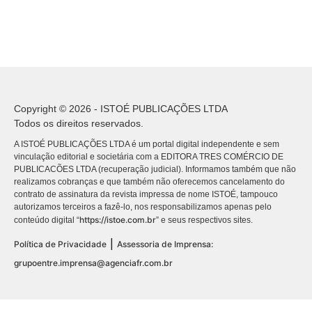
Copyright © 2026 - ISTOÉ PUBLICAÇÕES LTDA
Todos os direitos reservados.
A ISTOÉ PUBLICAÇÕES LTDA é um portal digital independente e sem
vinculação editorial e societária com a EDITORA TRES COMÉRCIO DE
PUBLICACÕES LTDA (recuperação judicial). Informamos também que não
realizamos cobranças e que também não oferecemos cancelamento do
contrato de assinatura da revista impressa de nome ISTOÉ, tampouco
autorizamos terceiros a fazê-lo, nos responsabilizamos apenas pelo
https://istoe.com.br
conteúdo digital “
” e seus respectivos sites.
|
Política de Privacidade
Assessoria de Imprensa:
grupoentre.imprensa@agenciafr.com.br