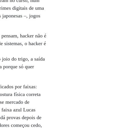
ntram no curso, num
rimes digitais de uma
s japonesas –, jogos
s pensam, hacker não é
e sistemas, o hacker é
joio do trigo, a saída
da porque só quer
icados por faixas:
ostura física correta
sse mercado de
 faixa azul Lucas
e dá provas depois de
adores começou cedo,