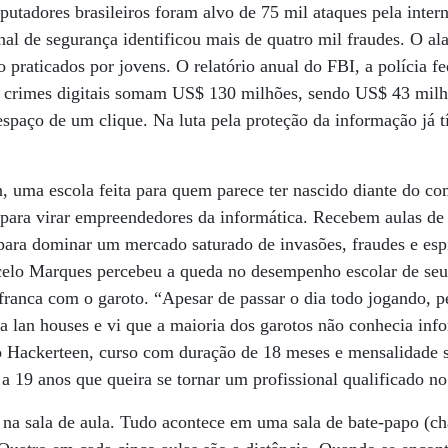
utadores brasileiros foram alvo de 75 mil ataques pela inter
l de segurança identificou mais de quatro mil fraudes. O al
o praticados por jovens. O relatório anual do FBI, a polícia f
 crimes digitais somam US$ 130 milhões, sendo US$ 43 milh
espaço de um clique. Na luta pela proteção da informação já 
 uma escola feita para quem parece ter nascido diante do co
para virar empreendedores da informática. Recebem aulas de 
ara dominar um mercado saturado de invasões, fraudes e espi
elo Marques percebeu a queda no desempenho escolar de seu
franca com o garoto. “Apesar de passar o dia todo jogando, pe
a lan houses e vi que a maioria dos garotos não conhecia inf
 o Hackerteen, curso com duração de 18 meses e mensalidade 
 a 19 anos que queira se tornar um profissional qualificado n
á na sala de aula. Tudo acontece em uma sala de bate-papo (ch