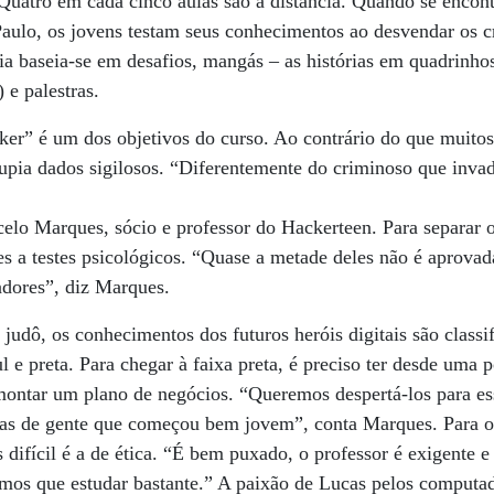
 Quatro em cada cinco aulas são a distância. Quando se enco
Paulo, os jovens testam seus conhecimentos ao desvendar os c
ia baseia-se em desafios, mangás – as histórias em quadrinho
e palestras.
ker” é um dos objetivos do curso. Ao contrário do que muito
rrupia dados sigilosos. “Diferentemente do criminoso que invad
celo Marques, sócio e professor do Hackerteen. Para separar o 
es a testes psicológicos. “Quase a metade deles não é aprova
adores”, diz Marques.
udô, os conhecimentos dos futuros heróis digitais são classif
l e preta. Para chegar à faixa preta, é preciso ter desde uma p
montar um plano de negócios. “Queremos despertá-los para e
rias de gente que começou bem jovem”, conta Marques. Para o
 difícil é a de ética. “É bem puxado, o professor é exigente 
emos que estudar bastante.” A paixão de Lucas pelos comput