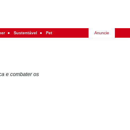
her
Sustentável
Pet
Anuncie
ica e combater os