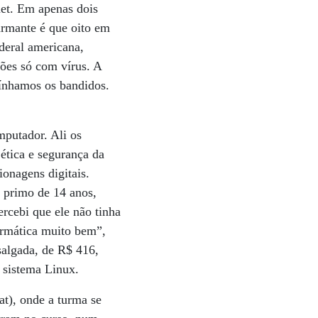
net. Em apenas dois
armante é que oito em
ederal americana,
ões só com vírus. A
tínhamos os bandidos.
mputador. Ali os
ética e segurança da
onagens digitais.
 primo de 14 anos,
rcebi que ele não tinha
ormática muito bem”,
salgada, de R$ 416,
o sistema Linux.
at), onde a turma se