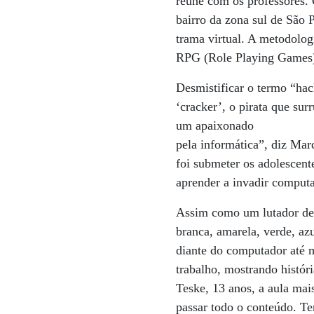
reúne com os professores.
bairro da zona sul de São 
trama virtual. A metodolog
RPG (Role Playing Games) 
Desmistificar o termo “hac
‘cracker’, o pirata que su
um apaixonado
pela informática”, diz Mar
foi submeter os adolescent
aprender a invadir comput
Assim como um lutador de j
branca, amarela, verde, azu
diante do computador até 
trabalho, mostrando histó
Teske, 13 anos, a aula mais
passar todo o conteúdo. T