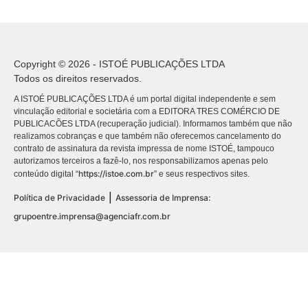
Copyright © 2026 - ISTOÉ PUBLICAÇÕES LTDA
Todos os direitos reservados.
A ISTOÉ PUBLICAÇÕES LTDA é um portal digital independente e sem
vinculação editorial e societária com a EDITORA TRES COMÉRCIO DE
PUBLICACÕES LTDA (recuperação judicial). Informamos também que não
realizamos cobranças e que também não oferecemos cancelamento do
contrato de assinatura da revista impressa de nome ISTOÉ, tampouco
autorizamos terceiros a fazê-lo, nos responsabilizamos apenas pelo
https://istoe.com.br
conteúdo digital “
” e seus respectivos sites.
|
Política de Privacidade
Assessoria de Imprensa:
grupoentre.imprensa@agenciafr.com.br