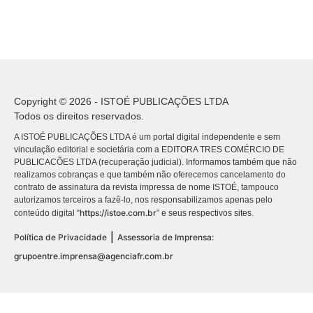
Copyright © 2026 - ISTOÉ PUBLICAÇÕES LTDA
Todos os direitos reservados.
A ISTOÉ PUBLICAÇÕES LTDA é um portal digital independente e sem
vinculação editorial e societária com a EDITORA TRES COMÉRCIO DE
PUBLICACÕES LTDA (recuperação judicial). Informamos também que não
realizamos cobranças e que também não oferecemos cancelamento do
contrato de assinatura da revista impressa de nome ISTOÉ, tampouco
autorizamos terceiros a fazê-lo, nos responsabilizamos apenas pelo
https://istoe.com.br
conteúdo digital “
” e seus respectivos sites.
|
Política de Privacidade
Assessoria de Imprensa:
grupoentre.imprensa@agenciafr.com.br