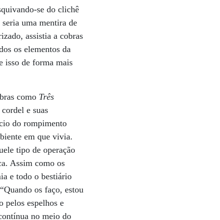
squivando-se do clichê
 seria uma mentira de
izado, assistia a cobras
odos os elementos da
e isso de forma mais
 obras como
Três
 cordel e suas
ício do rompimento
biente em que vivia.
uele tipo de operação
ica. Assim como os
a e todo o bestiário
 “Quando os faço, estou
o pelos espelhos e
 contínua no meio do