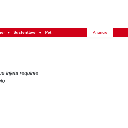
her
Sustentável
Pet
Anuncie
e injeta requinte
ulo