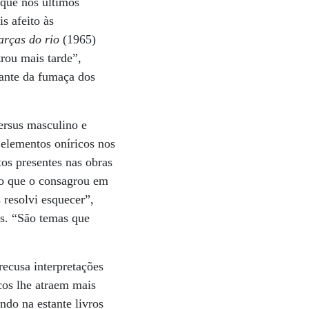
 que nos últimos
s afeito às
arças do rio
(1965)
rou mais tarde”,
lante da fumaça dos
ersus masculino e
 elementos oníricos nos
tos presentes nas obras
ico que o consagrou em
 resolvi esquecer”,
ais. “São temas que
recusa interpretações
cos lhe atraem mais
ndo na estante livros