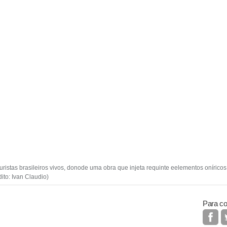
istas brasileiros vivos, donode uma obra que injeta requinte eelementos oníricos
to: Ivan Claudio)
Para co