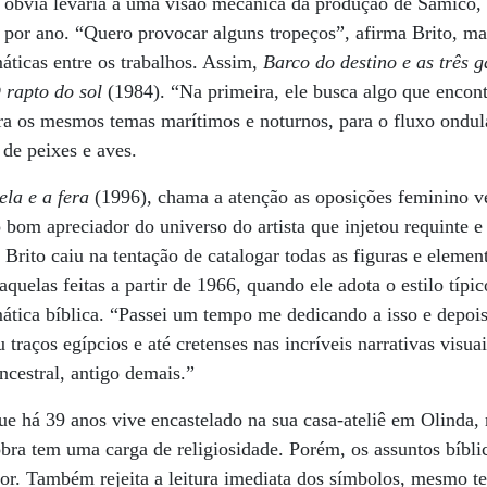
a óbvia levaria a uma visão mecânica da produção de Samico,
por ano. “Quero provocar alguns tropeços”, afirma Brito, mai
áticas entre os trabalhos. Assim,
Barco do destino e as três g
 rapto do sol
(1984). “Na primeira, ele busca algo que encont
ara os mesmos temas marítimos e noturnos, para o fluxo ondu
 de peixes e aves.
la e a fera
(1996), chama a atenção as oposições feminino v
bom apreciador do universo do artista que injetou requinte e
 Brito caiu na tentação de catalogar todas as figuras e elemen
quelas feitas a partir de 1966, quando ele adota o estilo típ
tica bíblica. “Passei um tempo me dedicando a isso e depois
 traços egípcios e até cretenses nas incríveis narrativas visu
cestral, antigo demais.”
e há 39 anos vive encastelado na sua casa-ateliê em Olinda, 
bra tem uma carga de religiosidade. Porém, os assuntos bíbli
vor. Também rejeita a leitura imediata dos símbolos, mesmo te