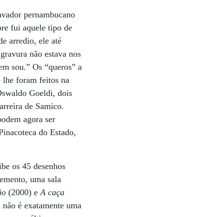
gravador pernambucano
re fui aquele tipo de
 arredio, ele até
 gravura não estava nos
uem sou.” Os “queros” a
 lhe foram feitos na
Oswaldo Goeldi, dois
carreira de Samico.
 podem agora ser
 Pinacoteca do Estado,
ibe os 45 desenhos
lemento, uma sala
ão
(2000) e
A caça
a não é exatamente uma