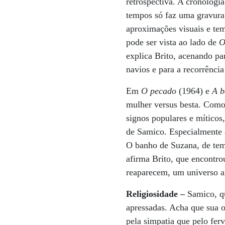
retrospectiva. A cronologi
tempos só faz uma gravura 
aproximações visuais e tem
pode ser vista ao lado de
O
explica Brito, acenando p
navios e para a recorrência
Em
O pecado
(1964) e
A be
mulher versus besta. Como 
signos populares e míticos,
de Samico. Especialmente a
O banho de Suzana, de temá
afirma Brito, que encontrou
reaparecem, um universo an
Religiosidade –
Samico, qu
apressadas. Acha que sua o
pela simpatia que pelo fer