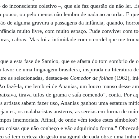
 do inconsciente coletivo –, que ele faz questão de não ler. E
ha pouco, ou pelo menos não lembra de nada ao acordar. E que
ação de alguma gravura a passagens da infância, quando, horror
infância muito livre, com muito espaço. Pude conviver com t
bras, cabras. Mas foi a intimidade com o cordel que me troux
aque a esta fase de Samico, que se afasta do tom sombrio de
favor de uma linguagem brasileira, inspirada na literatura de
tre as selecionadas, destaca-se
Comedor de folhas
(1962), in
“Ao fazê-la, me lembrei de Ananias, um louco manso desse am
aixava, tirava tufos de grama e saía comendo”, conta. Por aq
s artistas sabem fazer uso, Ananias ganhou uma estatura mít
ejantes, os malabaristas austeros, as sereias em forma de múmi
tempos imemoriais. Afinal, de onde vêm todos estes símbolos?
oro coisas que não conheço e vão adquirindo forma.” Obcecad
o só tem certeza do gesto inaugural de cada obra: uma linha