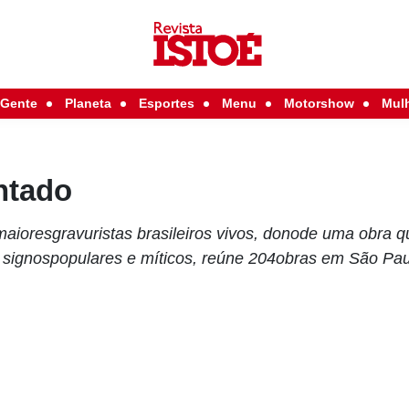
Gente
Planeta
Esportes
Menu
Motorshow
Mul
ntado
ioresgravuristas brasileiros vivos, donode uma obra qu
 signospopulares e míticos, reúne 204obras em São Pa