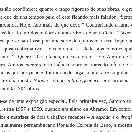
vras tão econômicas quanto o traço rigoroso de suas obras, o 
z que de uns tempos para cá está ficando mais falador. “Semp
ustida. Hoje, falo mais do que devo.” Contrariando a fama de
onsiderado um dos maiores nomes vivos do seu ofício. “Fazer
r que se não fosse por uma série de queros não seria hoje q
 respostas afirmativas – e econômicas – dadas aos convites que
ulano?” “Quero!” Os fulanos, no caso, eram Lívio Abramo e 
eira. Ambos exerceram influência sobre as obras do início de 
outros que aos poucos foram dando lugar a uma arte singular,
eleza na mostra
Samico: do desenho à gravura
, em cartaz na
reunidas 204 obras
a-se de uma exposição especial. Pela primeira vez, Samico ex
zou entre 1957 e 1959, quando era aluno de Abramo. Em comp
dos e matrizes de dois trabalhos recentes –
A espada e o drag
igualmente pernambucano Ronaldo Correia de Brito, a mostr