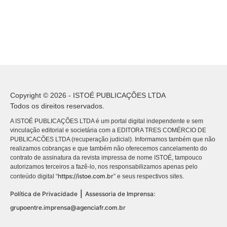
Copyright © 2026 - ISTOÉ PUBLICAÇÕES LTDA
Todos os direitos reservados.
A ISTOÉ PUBLICAÇÕES LTDA é um portal digital independente e sem
vinculação editorial e societária com a EDITORA TRES COMÉRCIO DE
PUBLICACÕES LTDA (recuperação judicial). Informamos também que não
realizamos cobranças e que também não oferecemos cancelamento do
contrato de assinatura da revista impressa de nome ISTOÉ, tampouco
autorizamos terceiros a fazê-lo, nos responsabilizamos apenas pelo
https://istoe.com.br
conteúdo digital “
” e seus respectivos sites.
|
Política de Privacidade
Assessoria de Imprensa:
grupoentre.imprensa@agenciafr.com.br