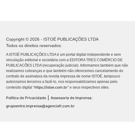
Copyright © 2026 - ISTOÉ PUBLICAÇÕES LTDA
Todos os direitos reservados.
A ISTOÉ PUBLICAÇÕES LTDA é um portal digital independente e sem
vinculação editorial e societária com a EDITORA TRES COMÉRCIO DE
PUBLICACÕES LTDA (recuperação judicial). Informamos também que não
realizamos cobranças e que também não oferecemos cancelamento do
contrato de assinatura da revista impressa de nome ISTOÉ, tampouco
autorizamos terceiros a fazê-lo, nos responsabilizamos apenas pelo
https://istoe.com.br
conteúdo digital “
” e seus respectivos sites.
|
Política de Privacidade
Assessoria de Imprensa:
grupoentre.imprensa@agenciafr.com.br