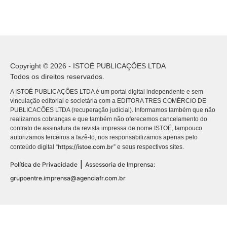
Copyright © 2026 - ISTOÉ PUBLICAÇÕES LTDA
Todos os direitos reservados.
A ISTOÉ PUBLICAÇÕES LTDA é um portal digital independente e sem
vinculação editorial e societária com a EDITORA TRES COMÉRCIO DE
PUBLICACÕES LTDA (recuperação judicial). Informamos também que não
realizamos cobranças e que também não oferecemos cancelamento do
contrato de assinatura da revista impressa de nome ISTOÉ, tampouco
autorizamos terceiros a fazê-lo, nos responsabilizamos apenas pelo
https://istoe.com.br
conteúdo digital “
” e seus respectivos sites.
|
Política de Privacidade
Assessoria de Imprensa:
grupoentre.imprensa@agenciafr.com.br