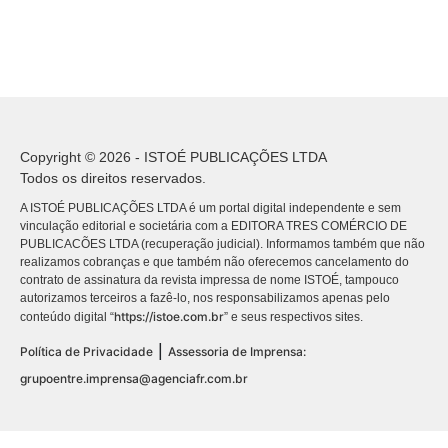
Copyright © 2026 - ISTOÉ PUBLICAÇÕES LTDA
Todos os direitos reservados.
A ISTOÉ PUBLICAÇÕES LTDA é um portal digital independente e sem
vinculação editorial e societária com a EDITORA TRES COMÉRCIO DE
PUBLICACÕES LTDA (recuperação judicial). Informamos também que não
realizamos cobranças e que também não oferecemos cancelamento do
contrato de assinatura da revista impressa de nome ISTOÉ, tampouco
autorizamos terceiros a fazê-lo, nos responsabilizamos apenas pelo
https://istoe.com.br
conteúdo digital “
” e seus respectivos sites.
|
Política de Privacidade
Assessoria de Imprensa:
grupoentre.imprensa@agenciafr.com.br