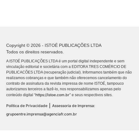
Copyright © 2026 - ISTOÉ PUBLICAÇÕES LTDA
Todos os direitos reservados.
A ISTOÉ PUBLICAÇÕES LTDA é um portal digital independente e sem
vinculação editorial e societária com a EDITORA TRES COMÉRCIO DE
PUBLICACÕES LTDA (recuperação judicial). Informamos também que não
realizamos cobranças e que também não oferecemos cancelamento do
contrato de assinatura da revista impressa de nome ISTOÉ, tampouco
autorizamos terceiros a fazê-lo, nos responsabilizamos apenas pelo
https://istoe.com.br
conteúdo digital “
” e seus respectivos sites.
|
Política de Privacidade
Assessoria de Imprensa:
grupoentre.imprensa@agenciafr.com.br