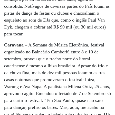
consolida. Notívagos de diversas partes do País lotam as
pistas de dança de festas ou clubes e chacoalham o
esqueleto ao som de DJs que, como o inglês Paul Van
Dyk, chegam a cobrar até R$ 90 mil (ou 30 mil euros)
para tocar.
Caravana –
A Semana de Música Eletrônica, festival
organizado no Balneário Camboriú entre 8 e 10 de
setembro, provou que o trecho norte do litoral
catarinense é mesmo a Ibiza brasileira. Apesar do frio e
da chuva fina, mais de dez mil pessoas lotaram as três
casas noturnas que promoveram o festival: Ibiza,
Warung e Aya Napa. A paulistana Milena Ortiz, 25 anos,
aprovou o agito. Emendou o feriado de 7 de Setembro só
para curtir o festival. “Em São Paulo, quase não saio
para dançar, prefiro os bares. Mas, aqui, me acabo na
pista! No verão, então, a balada rola o dia todo, com DJs