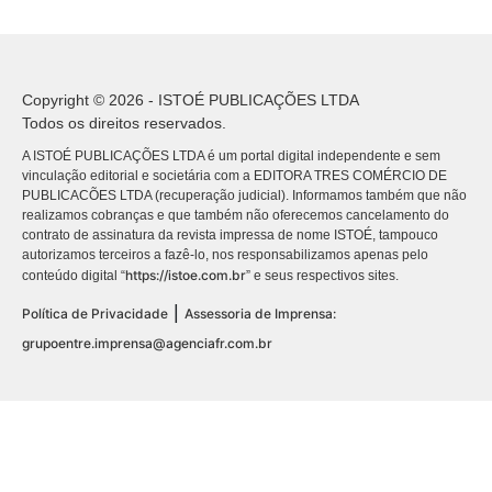
Copyright © 2026 - ISTOÉ PUBLICAÇÕES LTDA
Todos os direitos reservados.
A ISTOÉ PUBLICAÇÕES LTDA é um portal digital independente e sem
vinculação editorial e societária com a EDITORA TRES COMÉRCIO DE
PUBLICACÕES LTDA (recuperação judicial). Informamos também que não
realizamos cobranças e que também não oferecemos cancelamento do
contrato de assinatura da revista impressa de nome ISTOÉ, tampouco
autorizamos terceiros a fazê-lo, nos responsabilizamos apenas pelo
https://istoe.com.br
conteúdo digital “
” e seus respectivos sites.
|
Política de Privacidade
Assessoria de Imprensa:
grupoentre.imprensa@agenciafr.com.br