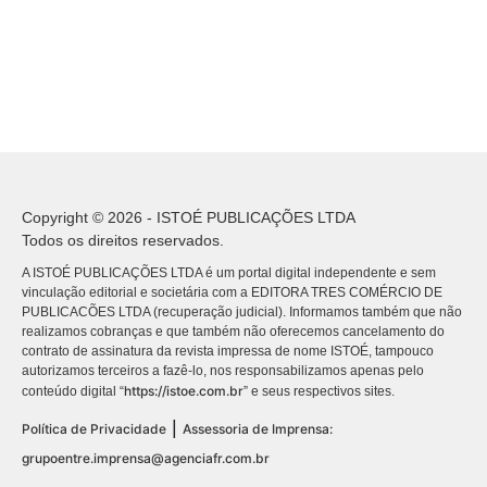
Copyright © 2026 - ISTOÉ PUBLICAÇÕES LTDA
Todos os direitos reservados.
A ISTOÉ PUBLICAÇÕES LTDA é um portal digital independente e sem
vinculação editorial e societária com a EDITORA TRES COMÉRCIO DE
PUBLICACÕES LTDA (recuperação judicial). Informamos também que não
realizamos cobranças e que também não oferecemos cancelamento do
contrato de assinatura da revista impressa de nome ISTOÉ, tampouco
autorizamos terceiros a fazê-lo, nos responsabilizamos apenas pelo
https://istoe.com.br
conteúdo digital “
” e seus respectivos sites.
|
Política de Privacidade
Assessoria de Imprensa:
grupoentre.imprensa@agenciafr.com.br