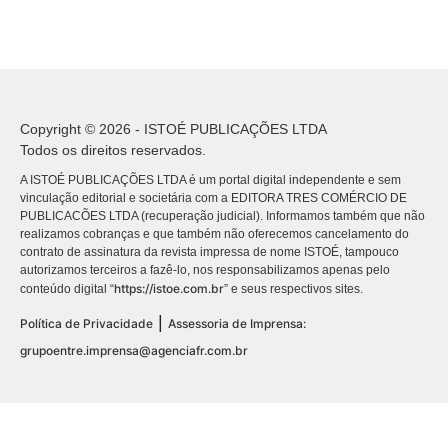
Copyright © 2026 - ISTOÉ PUBLICAÇÕES LTDA
Todos os direitos reservados.
A ISTOÉ PUBLICAÇÕES LTDA é um portal digital independente e sem
vinculação editorial e societária com a EDITORA TRES COMÉRCIO DE
PUBLICACÕES LTDA (recuperação judicial). Informamos também que não
realizamos cobranças e que também não oferecemos cancelamento do
contrato de assinatura da revista impressa de nome ISTOÉ, tampouco
autorizamos terceiros a fazê-lo, nos responsabilizamos apenas pelo
https://istoe.com.br
conteúdo digital “
” e seus respectivos sites.
|
Política de Privacidade
Assessoria de Imprensa:
grupoentre.imprensa@agenciafr.com.br