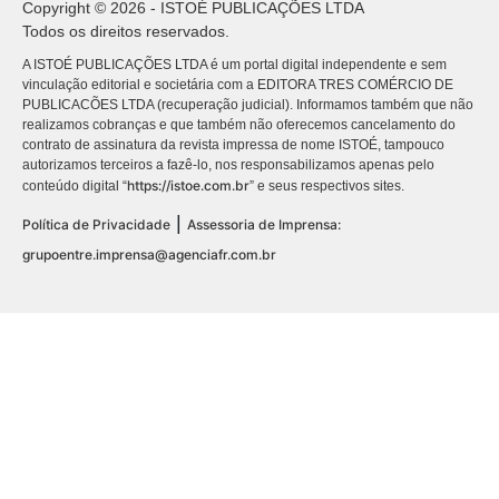
Copyright © 2026 - ISTOÉ PUBLICAÇÕES LTDA
Todos os direitos reservados.
A ISTOÉ PUBLICAÇÕES LTDA é um portal digital independente e sem
vinculação editorial e societária com a EDITORA TRES COMÉRCIO DE
PUBLICACÕES LTDA (recuperação judicial). Informamos também que não
realizamos cobranças e que também não oferecemos cancelamento do
contrato de assinatura da revista impressa de nome ISTOÉ, tampouco
autorizamos terceiros a fazê-lo, nos responsabilizamos apenas pelo
https://istoe.com.br
conteúdo digital “
” e seus respectivos sites.
|
Política de Privacidade
Assessoria de Imprensa:
grupoentre.imprensa@agenciafr.com.br