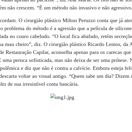
mbém não crescem. “É um método não invasivo e não agressivo
ordam. O cirurgião plástico Milton Peruzzo conta que já ate
 o problema do método é a agressão que a película de silicone
olada no couro cabeludo. “O local fica abafado, retém secreçõ
usa mau cheiro”, diz. O cirurgião plástico Ricardo Lemos, da 
 de Restauração Capilar, aconselha apenas para os carecas qu
É uma peruca sofisticada, mas não deixa de ser uma prótese. 
polêmica e diz que não é contra a calvície. Embora esteja fel
o descarta voltar ao visual antigo. “Quem sabe um dia? Dizem 
alto de sua irresistível conta bancária.