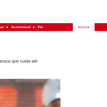
her
Sustentável
Pet
Anuncie
peruca que custa até