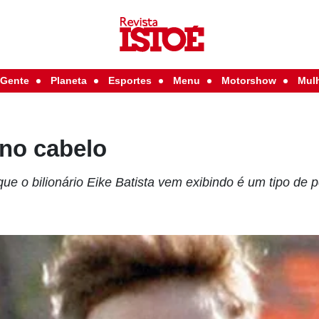
Gente
Planeta
Esportes
Menu
Motorshow
Mul
 no cabelo
ue o bilionário Eike Batista vem exibindo é um tipo de 