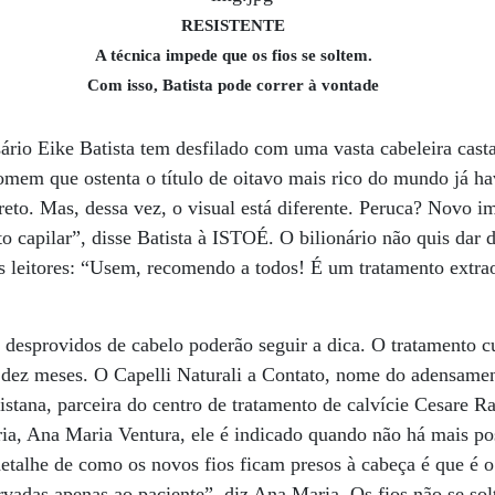
RESISTENTE
A técnica impede que os fios se soltem.
Com isso, Batista pode correr à vontade
ário Eike Batista tem desfilado com uma vasta cabeleira cast
omem que ostenta o título de oitavo mais rico do mundo já hav
reto. Mas, dessa vez, o visual está diferente. Peruca? Novo i
 capilar”, disse Batista à ISTOÉ. O bilionário não quis dar d
leitores: “Usem, recomendo a todos! É um tratamento extrao
 desprovidos de cabelo poderão seguir a dica. O tratamento c
 dez meses. O Capelli Naturali a Contato, nome do adensament
listana, parceira do centro de tratamento de calvície Cesare 
ária, Ana Maria Ventura, ele é indicado quando não há mais po
etalhe de como os novos fios ficam presos à cabeça é que é 
rvadas apenas ao paciente”, diz Ana Maria. Os fios não se so