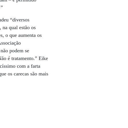
.”
ndeu “diversos
, na qual estão os
es, o que aumenta os
Associação
e não podem se
Não é tratamento.” Eike
icíssimo com a farta
que os carecas são mais