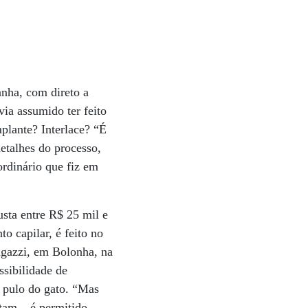
anha, com direto a
ia assumido ter feito
mplante? Interlace? “É
etalhes do processo,
rdinário que fiz em
usta entre R$ 25 mil e
o capilar, é feito no
Ragazzi, em Bolonha, na
ssibilidade de
o pulo do gato. “Mas
ltam – é permitido