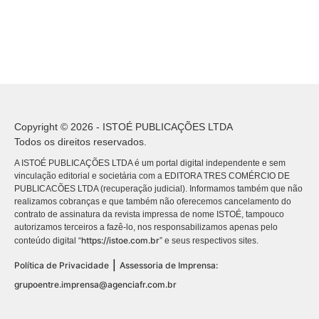
Copyright © 2026 - ISTOÉ PUBLICAÇÕES LTDA
Todos os direitos reservados.
A ISTOÉ PUBLICAÇÕES LTDA é um portal digital independente e sem
vinculação editorial e societária com a EDITORA TRES COMÉRCIO DE
PUBLICACÕES LTDA (recuperação judicial). Informamos também que não
realizamos cobranças e que também não oferecemos cancelamento do
contrato de assinatura da revista impressa de nome ISTOÉ, tampouco
autorizamos terceiros a fazê-lo, nos responsabilizamos apenas pelo
https://istoe.com.br
conteúdo digital “
” e seus respectivos sites.
|
Política de Privacidade
Assessoria de Imprensa:
grupoentre.imprensa@agenciafr.com.br