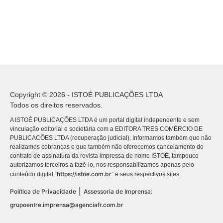
Copyright © 2026 - ISTOÉ PUBLICAÇÕES LTDA
Todos os direitos reservados.
A ISTOÉ PUBLICAÇÕES LTDA é um portal digital independente e sem
vinculação editorial e societária com a EDITORA TRES COMÉRCIO DE
PUBLICACÕES LTDA (recuperação judicial). Informamos também que não
realizamos cobranças e que também não oferecemos cancelamento do
contrato de assinatura da revista impressa de nome ISTOÉ, tampouco
autorizamos terceiros a fazê-lo, nos responsabilizamos apenas pelo
https://istoe.com.br
conteúdo digital “
” e seus respectivos sites.
|
Política de Privacidade
Assessoria de Imprensa:
grupoentre.imprensa@agenciafr.com.br