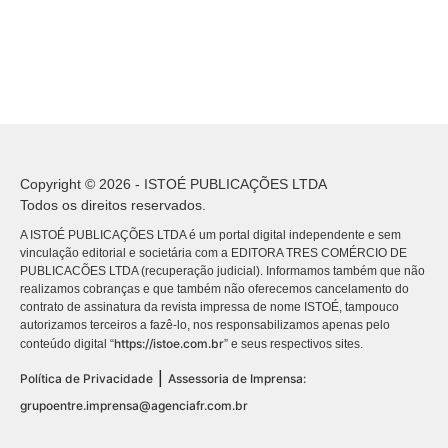
Copyright © 2026 - ISTOÉ PUBLICAÇÕES LTDA
Todos os direitos reservados.
A ISTOÉ PUBLICAÇÕES LTDA é um portal digital independente e sem
vinculação editorial e societária com a EDITORA TRES COMÉRCIO DE
PUBLICACÕES LTDA (recuperação judicial). Informamos também que não
realizamos cobranças e que também não oferecemos cancelamento do
contrato de assinatura da revista impressa de nome ISTOÉ, tampouco
autorizamos terceiros a fazê-lo, nos responsabilizamos apenas pelo
https://istoe.com.br
conteúdo digital “
” e seus respectivos sites.
|
Política de Privacidade
Assessoria de Imprensa:
grupoentre.imprensa@agenciafr.com.br