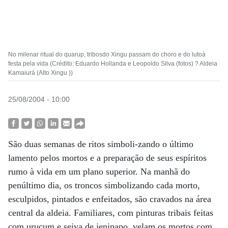
No milenar ritual do quarup, tribosdo Xingu passam do choro e do lutoà
festa pela vida (Crédito: Eduardo Hollanda e Leopoldo Silva (fotos) ? Aldeia
Kamaiurá (Alto Xingu ))
25/08/2004 - 10:00
São duas semanas de ritos simboli-zando o último
lamento pelos mortos e a preparação de seus espíritos
rumo à vida em um plano superior. Na manhã do
penúltimo dia, os troncos simbolizando cada morto,
esculpidos, pintados e enfeitados, são cravados na área
central da aldeia. Familiares, com pinturas tribais feitas
com urucum e seiva de jenipapo, velam os mortos com