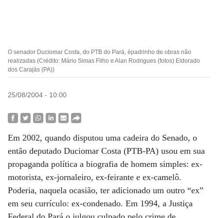
O senador Duciomar Costa, do PTB do Pará, épadrinho de obras não
realizadas (Crédito: Mário Simas Filho e Alan Rodrigues (fotos) Eldorado
dos Carajás (PA))
25/08/2004 - 10:00
Em 2002, quando disputou uma cadeira do Senado, o
então deputado Duciomar Costa (PTB-PA) usou em sua
propaganda política a biografia de homem simples: ex-
motorista, ex-jornaleiro, ex-feirante e ex-camelô.
Poderia, naquela ocasião, ter adicionado um outro “ex”
em seu currículo: ex-condenado. Em 1994, a Justiça
Federal do Pará o julgou culpado pelo crime de