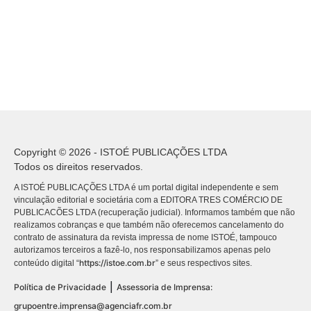
Copyright © 2026 - ISTOÉ PUBLICAÇÕES LTDA
Todos os direitos reservados.
A ISTOÉ PUBLICAÇÕES LTDA é um portal digital independente e sem
vinculação editorial e societária com a EDITORA TRES COMÉRCIO DE
PUBLICACÕES LTDA (recuperação judicial). Informamos também que não
realizamos cobranças e que também não oferecemos cancelamento do
contrato de assinatura da revista impressa de nome ISTOÉ, tampouco
autorizamos terceiros a fazê-lo, nos responsabilizamos apenas pelo
https://istoe.com.br
conteúdo digital “
” e seus respectivos sites.
|
Política de Privacidade
Assessoria de Imprensa:
grupoentre.imprensa@agenciafr.com.br