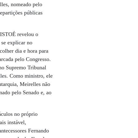
elles, nomeado pelo
epartições públicas
e ISTOÉ revelou o
 se explicar no
colher dia e hora para
arcada pelo Congresso.
 no Supremo Tribunal
les. Como ministro, ele
utarquia, Meirelles não
inado pelo Senado e, ao
áculos no próprio
is instável,
 antecessores Fernando