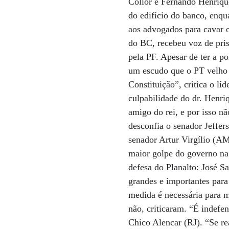
Collor e Fernando Henriqu
do edifício do banco, enqu
aos advogados para cavar o
do BC, recebeu voz de pri
pela PF. Apesar de ter a p
um escudo que o PT velho 
Constituição”, critica o l
culpabilidade do dr. Henri
amigo do rei, e por isso n
desconfia o senador Jeffe
senador Artur Virgílio (AM
maior golpe do governo na
defesa do Planalto: José S
grandes e importantes para
medida é necessária para m
não, criticaram. “É indefe
Chico Alencar (RJ). “Se r