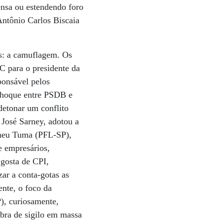
ensa ou estendendo foro
Antônio Carlos Biscaia
es: a camuflagem. Os
C para o presidente da
ponsável pelos
choque entre PSDB e
detonar um conflito
 José Sarney, adotou a
omeu Tuma (PFL-SP),
e empresários,
gosta de CPI,
ar a conta-gotas as
nte, o foco da
P), curiosamente,
bra de sigilo em massa