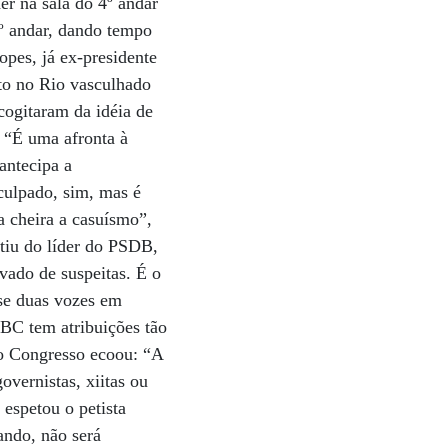
r na sala do 4º andar
0º andar, dando tempo
pes, já ex-presidente
to no Rio vasculhado
cogitaram da idéia de
 “É uma afronta à
antecipa a
 culpado, sim, mas é
a cheira a casuísmo”,
tiu do líder do PSDB,
vado de suspeitas. É o
se duas vozes em
 BC tem atribuições tão
 no Congresso ecoou: “A
overnistas, xiitas ou
espetou o petista
ando, não será