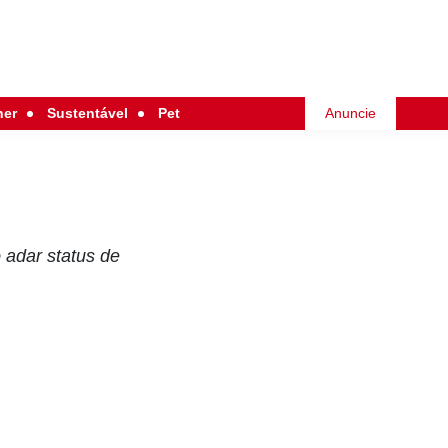
her
Sustentável
Pet
Anuncie
 adar status de