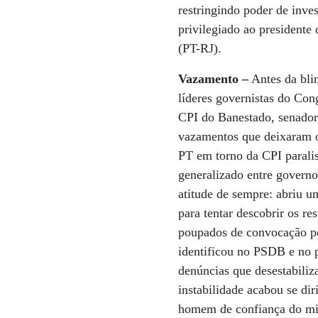
restringindo poder de inve
privilegiado ao presidente
(PT-RJ).
Vazamento –
Antes da blin
líderes governistas do Co
CPI do Banestado, senador
vazamentos que deixaram o
PT em torno da CPI parali
generalizado entre governo
atitude de sempre: abriu 
para tentar descobrir os r
poupados de convocação pe
identificou no PSDB e no p
denúncias que desestabili
instabilidade acabou se dir
homem de confiança do min