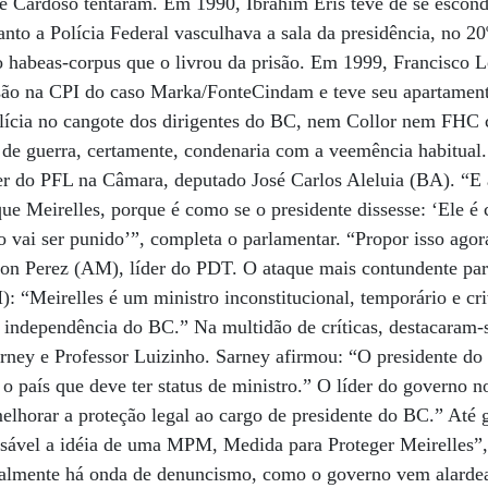
e Cardoso tentaram. Em 1990, Ibrahim Eris teve de se esconde
anto a Polícia Federal vasculhava a sala da presidência, no 2
 habeas-corpus que o livrou da prisão. Em 1999, Francisco Lo
são na CPI do caso Marka/FonteCindam e teve seu apartamen
olícia no cangote dos dirigentes do BC, nem Collor nem FHC 
de guerra, certamente, condenaria com a veemência habitual.
íder do PFL na Câmara, deputado José Carlos Aleluia (BA). “E 
que Meirelles, porque é como se o presidente dissesse: ‘Ele é
ão vai ser punido’”, completa o parlamentar. “Propor isso agor
rson Perez (AM), líder do PDT. O ataque mais contundente par
): “Meirelles é um ministro inconstitucional, temporário e cri
 independência do BC.” Na multidão de críticas, destacaram-
arney e Professor Luizinho. Sarney afirmou: “O presidente do
 o país que deve ter status de ministro.” O líder do governo
elhorar a proteção legal ao cargo de presidente do BC.” Até g
nsável a idéia de uma MPM, Medida para Proteger Meirelles”, 
ealmente há onda de denuncismo, como o governo vem alarde