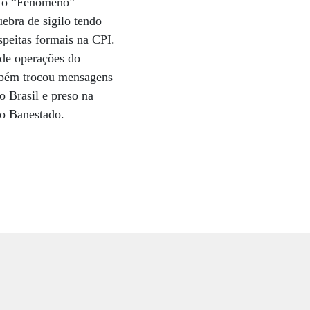
es o “Fenômeno”
bra de sigilo tendo
speitas formais na CPI.
 de operações do
bém trocou mensagens
 Brasil e preso na
do Banestado.