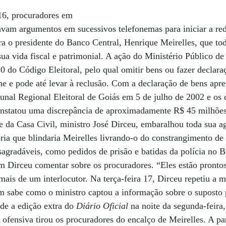
 16, procuradores em
avam argumentos em sucessivos telefonemas para iniciar a re
tra o presidente do Banco Central, Henrique Meirelles, que to
ua vida fiscal e patrimonial. A ação do Ministério Público de 
0 do Código Eleitoral, pelo qual omitir bens ou fazer declaraç
ime e pode até levar à reclusão. Com a declaração de bens apr
unal Regional Eleitoral de Goiás em 5 de julho de 2002 e os 
onstatou uma discrepância de aproximadamente R$ 45 milhõe
fe da Casa Civil, ministro José Dirceu, embaralhou toda sua a
ia que blindaria Meirelles livrando-o do constrangimento de
esagradáveis, como pedidos de prisão e batidas da polícia no B
m Dirceu comentar sobre os procuradores. “Eles estão prontos
 mais de um interlocutor. Na terça-feira 17, Dirceu repetiu 
m sabe como o ministro captou a informação sobre o suposto 
sde a edição extra do
Diário Oficial
na noite da segunda-feira,
ofensiva tirou os procuradores do encalço de Meirelles. A par