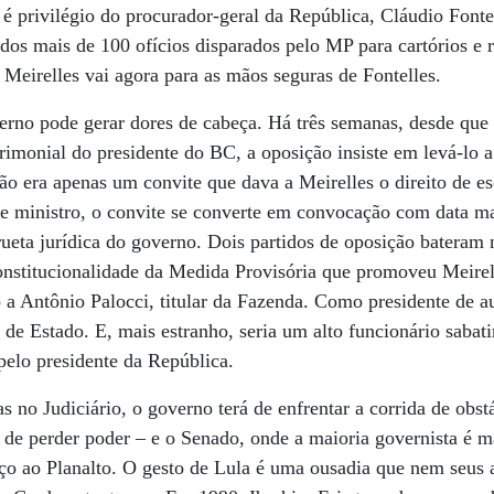
o é privilégio do procurador-geral da República, Cláudio Font
 dos mais de 100 ofícios disparados pelo MP para cartórios e r
Meirelles vai agora para as mãos seguras de Fontelles.
verno pode gerar dores de cabeça. Há três semanas, desde qu
rimonial do presidente do BC, a oposição insiste em levá-lo a
ão era apenas um convite que dava a Meirelles o direito de es
de ministro, o convite se converte em convocação com data m
rueta jurídica do governo. Dois partidos de oposição bateram
onstitucionalidade da Medida Provisória que promoveu Meirel
 a Antônio Palocci, titular da Fazenda. Como presidente de a
o de Estado. E, mais estranho, seria um alto funcionário sabat
elo presidente da República.
s no Judiciário, o governo terá de enfrentar a corrida de obst
e perder poder – e o Senado, onde a maioria governista é ma
aço ao Planalto. O gesto de Lula é uma ousadia que nem seus