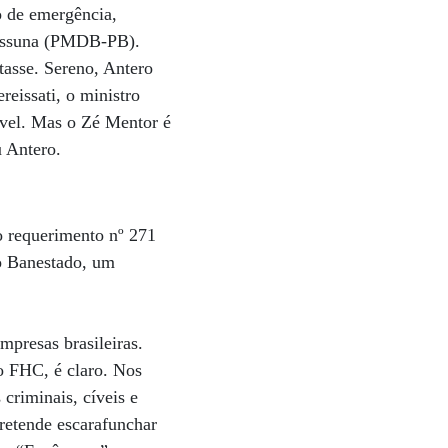
 de emergência,
uassuna (PMDB-PB).
asse. Sereno, Antero
eissati, o ministro
lável. Mas o Zé Mentor é
 Antero.
 requerimento nº 271
do Banestado, um
mpresas brasileiras.
o FHC, é claro. Nos
criminais, cíveis e
pretende escarafunchar