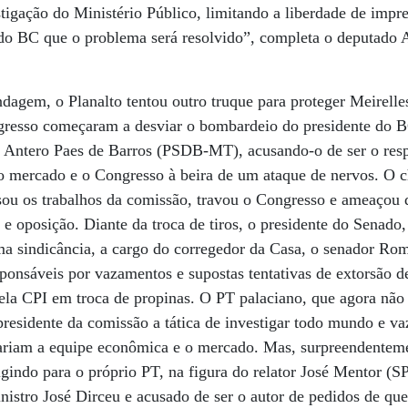
stigação do Ministério Público, limitando a liberdade de impr
 do BC que o problema será resolvido”, completa o deputado 
dagem, o Planalto tentou outro truque para proteger Meirell
ngresso começaram a desviar o bombardeio do presidente do B
 Antero Paes de Barros (PSDB-MT), acusando-o de ser o res
 mercado e o Congresso à beira de um ataque de nervos. O 
sou os trabalhos da comissão, travou o Congresso e ameaçou 
 e oposição. Diante da troca de tiros, o presidente do Senado,
uma sindicância, a cargo do corregedor da Casa, o senador R
esponsáveis por vazamentos e supostas tentativas de extorsão d
la CPI em troca de propinas. O PT palaciano, que agora não 
residente da comissão a tática de investigar todo mundo e vaz
zariam a equipe econômica e o mercado. Mas, surpreendenteme
igindo para o próprio PT, na figura do relator José Mentor (S
istro José Dirceu e acusado de ser o autor de pedidos de que