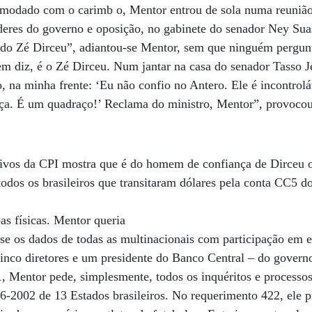
modado com o carimb o, Mentor entrou de sola numa reunião
deres do governo e oposição, no gabinete do senador Ney S
o Zé Dirceu”, adiantou-se Mentor, sem que ninguém pergunt
m diz, é o Zé Dirceu. Num jantar na casa do senador Tasso Jer
io, na minha frente: ‘Eu não confio no Antero. Ele é incontro
nça. É um quadraço!’ Reclama do ministro, Mentor”, provocou
vos da CPI mostra que é do homem de confiança de Dirceu o
todos os brasileiros que transitaram dólares pela conta CC5 
s físicas. Mentor queria
sse os dados de todas as multinacionais com participação em e
nco diretores e um presidente do Banco Central – do govern
, Mentor pede, simplesmente, todos os inquéritos e processos 
96-2002 de 13 Estados brasileiros. No requerimento 422, ele 