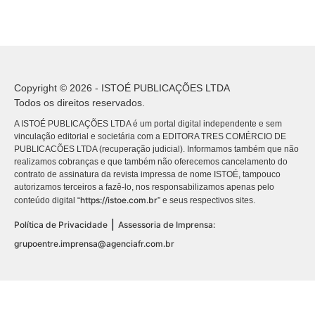
Copyright © 2026 - ISTOÉ PUBLICAÇÕES LTDA
Todos os direitos reservados.
A ISTOÉ PUBLICAÇÕES LTDA é um portal digital independente e sem
vinculação editorial e societária com a EDITORA TRES COMÉRCIO DE
PUBLICACÕES LTDA (recuperação judicial). Informamos também que não
realizamos cobranças e que também não oferecemos cancelamento do
contrato de assinatura da revista impressa de nome ISTOÉ, tampouco
autorizamos terceiros a fazê-lo, nos responsabilizamos apenas pelo
https://istoe.com.br
conteúdo digital “
” e seus respectivos sites.
|
Política de Privacidade
Assessoria de Imprensa:
grupoentre.imprensa@agenciafr.com.br